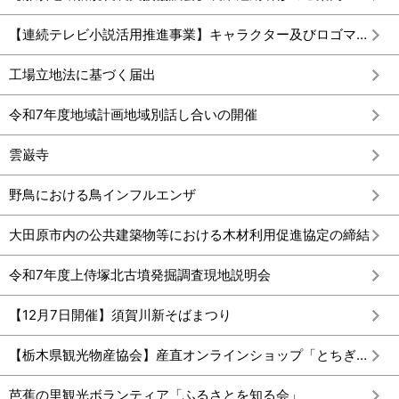
【連続テレビ小説活用推進事業】キャラクター及びロゴマークを活用ください
工場立地法に基づく届出
令和7年度地域計画地域別話し合いの開催
雲巌寺
野鳥における鳥インフルエンザ
大田原市内の公共建築物等における木材利用促進協定の締結
令和7年度上侍塚北古墳発掘調査現地説明会
【12月7日開催】須賀川新そばまつり
【栃木県観光物産協会】産直オンラインショップ「とちぎもの」出店事業者募集
芭蕉の里観光ボランティア「ふるさとを知る会」