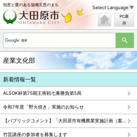
知恵と愛のある協働互恵のまち
Select Language
▼
PC表
示
産業文化部
新着情報一覧
ALSOK杯第75期王将戦七番勝負第5局
令和7年度「野火焼き」実施のお知らせ
【パブリックコメント】「大田原市有機農業実施計画（案）」に対する意見募集の実施結果
竹芸講座の参加者を募集します