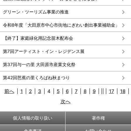
グリーン・ツーリズム事業の推進
令和8年度「大田原市中心市街地にぎわい創出事業補助金」
【終了】家庭緑化用記念苗木配布会
第7回アーティスト・イン・レジデンス展
第37回与一の里 大田原市産業文化祭
第42回芭蕉の里くろばね秋まつり
前へ
|
1
|
2
|
3
|
4
|
5
|
6
|
7
|
8
|
9
|
||
|
17
|
18
|
次へ
個人情報の取り扱い
著作権