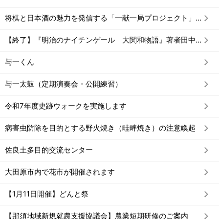
将棋と日本酒の魅力を発信する「一献一局プロジェクト」第2弾
【終了】『明治のナイチンゲール 大関和物語』著者田中ひかるさん講演会
与一くん
与一太鼓（定期演奏会・公開練習）
令和7年度史跡ウォークを実施します
病害虫防除を目的とする野火焼き（畦畔焼き）の注意喚起
佐良土多目的交流センター
大田原市内で花市が開催されます
【1月11日開催】どんと祭
【那須地域新規就農支援協議会】農業短期研修のご案内