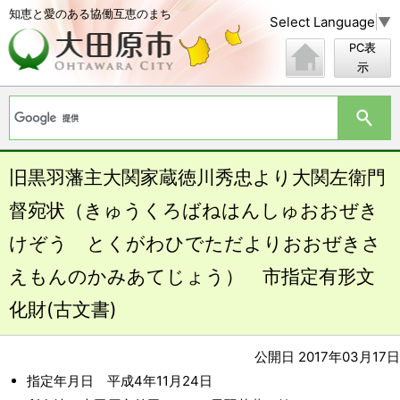
知恵と愛のある協働互恵のまち
Select Language
▼
PC表
示
旧黒羽藩主大関家蔵徳川秀忠より大関左衛門
督宛状（きゅうくろばねはんしゅおおぜき
けぞう とくがわひでただよりおおぜきさ
えもんのかみあてじょう） 市指定有形文
化財(古文書)
公開日 2017年03月17日
指定年月日 平成4年11月24日