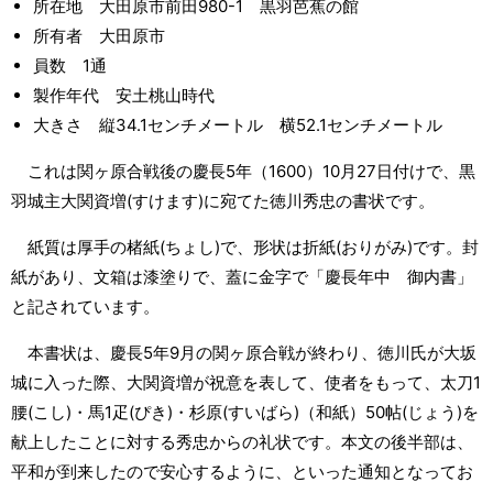
所在地 大田原市前田980-1 黒羽芭蕉の館
所有者 大田原市
員数 1通
製作年代 安土桃山時代
大きさ 縦34.1センチメートル 横52.1センチメートル
これは関ヶ原合戦後の慶長5年（1600）10月27日付けで、黒
羽城主大関資増(すけます)に宛てた徳川秀忠の書状です。
紙質は厚手の楮紙(ちょし)で、形状は折紙(おりがみ)です。封
紙があり、文箱は漆塗りで、蓋に金字で「慶長年中 御内書」
と記されています。
本書状は、慶長5年9月の関ヶ原合戦が終わり、徳川氏が大坂
城に入った際、大関資増が祝意を表して、使者をもって、太刀1
腰(こし)・馬1疋(ぴき)・杉原(すいばら)（和紙）50帖(じょう)を
献上したことに対する秀忠からの礼状です。本文の後半部は、
平和が到来したので安心するように、といった通知となってお