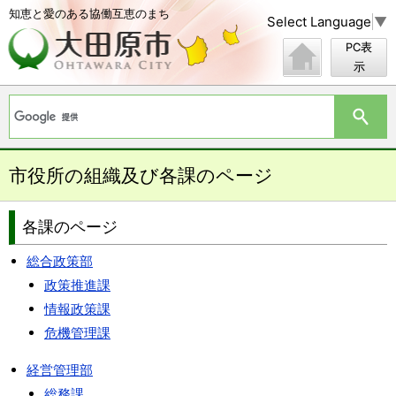
知恵と愛のある協働互恵のまち
Select Language
▼
PC表
示
市役所の組織及び各課のページ
各課のページ
総合政策部
政策推進課
情報政策課
危機管理課
経営管理部
総務課