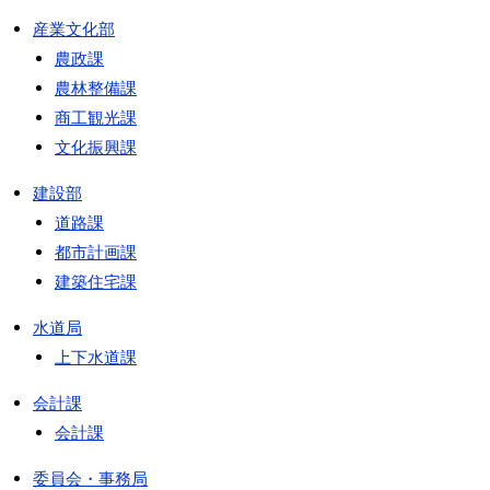
産業文化部
農政課
農林整備課
商工観光課
文化振興課
建設部
道路課
都市計画課
建築住宅課
水道局
上下水道課
会計課
会計課
委員会・事務局