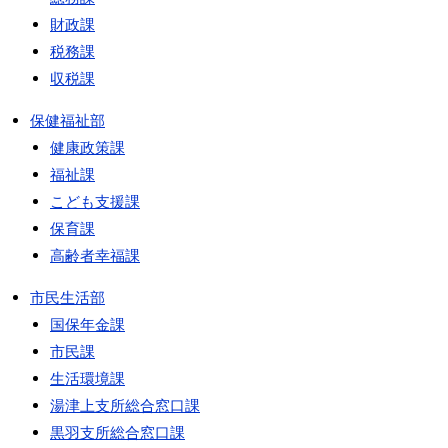
財政課
税務課
収税課
保健福祉部
健康政策課
福祉課
こども支援課
保育課
高齢者幸福課
市民生活部
国保年金課
市民課
生活環境課
湯津上支所総合窓口課
黒羽支所総合窓口課