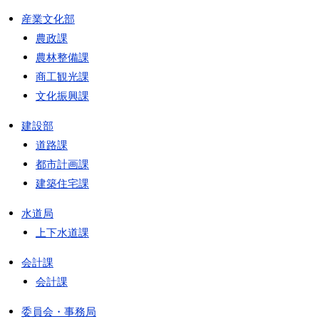
産業文化部
農政課
農林整備課
商工観光課
文化振興課
建設部
道路課
都市計画課
建築住宅課
水道局
上下水道課
会計課
会計課
委員会・事務局