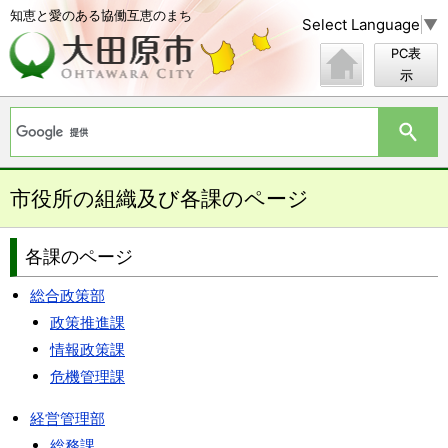
知恵と愛のある協働互恵のまち
Select Language
▼
PC表
示
市役所の組織及び各課のページ
各課のページ
総合政策部
政策推進課
情報政策課
危機管理課
経営管理部
総務課