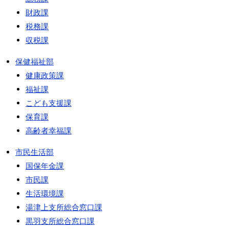
財政課
税務課
収税課
保健福祉部
健康政策課
福祉課
こども支援課
保育課
高齢者幸福課
市民生活部
国保年金課
市民課
生活環境課
湯津上支所総合窓口課
黒羽支所総合窓口課