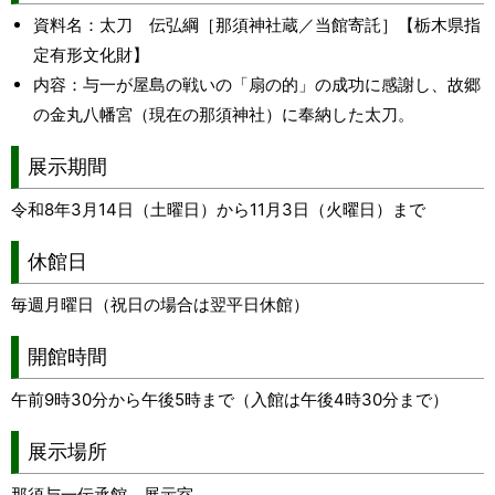
資料名：太刀 伝弘綱［那須神社蔵／当館寄託］【栃木県指
定有形文化財】
内容：与一が屋島の戦いの「扇の的」の成功に感謝し、故郷
の金丸八幡宮（現在の那須神社）に奉納した太刀。
展示期間
令和8年3月14日（土曜日）から11月3日（火曜日）まで
休館日
毎週月曜日（祝日の場合は翌平日休館）
開館時間
午前9時30分から午後5時まで（入館は午後4時30分まで）
展示場所
那須与一伝承館 展示室