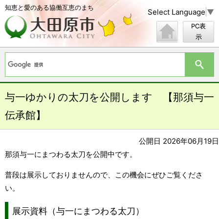
知恵と愛のある協働互恵のまち
Select Language
▼
PC表
示
与一ゆかりの太刀を公開します 【那須与一
伝承館】
公開日 2026年06月19日
那須与一にまつわる太刀を公開中です。
普段は展示しておりませんので、この機会にぜひご覧くださ
い。
展示資料（与一にまつわる太刀）