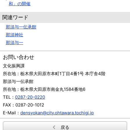
和」の開催
関連ワード
那須与一伝承館
那須神社
那須与一
お問い合わせ
文化振興課
所在地：
栃木県大田原市本町1丁目4番1号 本庁舎4階
那須与一伝承館
所在地：
栃木県大田原市南金丸1584番地6
TEL：
0287-20-0220
FAX：
0287-20-1012
E-Mail：
densyokan@city.ohtawara.tochigi.jp
戻る