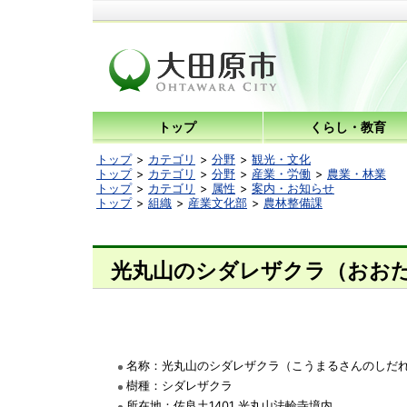
トップ
くらし・教育
トップ
カテゴリ
分野
観光・文化
トップ
カテゴリ
分野
産業・労働
農業・林業
トップ
カテゴリ
属性
案内・お知らせ
トップ
組織
産業文化部
農林整備課
光丸山のシダレザクラ（おおた
名称：光丸山のシダレザクラ（こうまるさんのしだ
樹種：シダレザクラ
所在地：佐良土1401 光丸山法輪寺境内