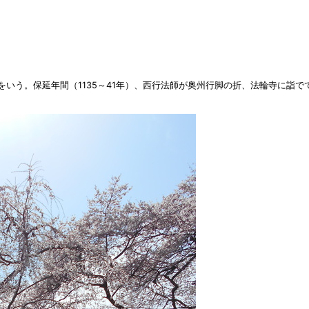
いう。保延年間（1135～41年）、西行法師が奥州行脚の折、法輪寺に詣で