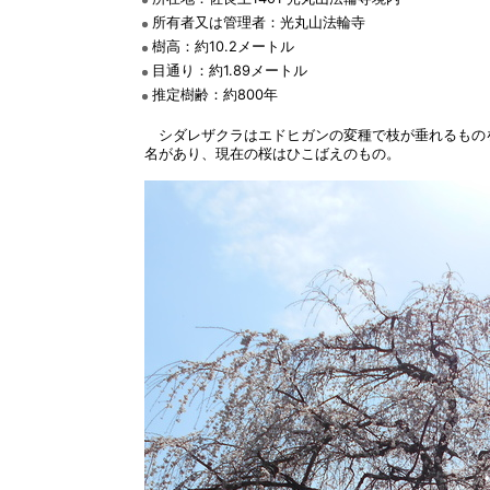
所有者又は管理者：光丸山法輪寺
樹高：約10.2メートル
目通り：約1.89メートル
推定樹齢：約800年
シダレザクラはエドヒガンの変種で枝が垂れるものを
名があり、現在の桜はひこばえのもの。