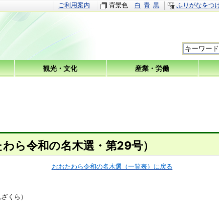
ご利用案内
背景色
白
青
黒
ふりがなをつ
観光・文化
産業・労働
わら令和の名木選・第29号）
おおたわら令和の名木選（一覧表）に戻る
れざくら）