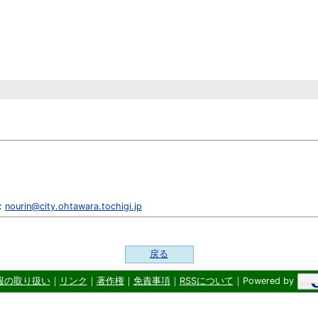
：
nourin@city.ohtawara.tochigi.jp
戻る
報の取り扱い
｜
リンク
｜
著作権
｜
免責事項
｜
RSSについて
｜Powered by