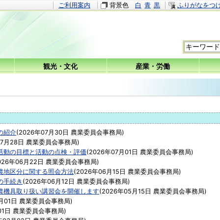
ご利用案内
背景色
白
青
黒
ふりがなをつ
観光・文化
産業・労働
の紹介
(
2026年07月30日
農業委員会事務局
)
07月28日
農業委員会事務局
)
活動の目標と活動の点検・評価
(
2026年07月01日
農業委員会事務局
)
026年06月22日
農業委員会事務局
)
農地区分に関する照会方法
(
2026年06月15日
農業委員会事務局
)
の手続き
(
2026年06月12日
農業委員会事務局
)
農機具取り扱い講習会を開催します
(
2026年05月15日
農業委員会事務局
)
月01日
農業委員会事務局
)
01日
農業委員会事務局
)