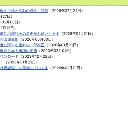
動の目標と活動の点検・評価
（
2026年07月24日
）
月27日
）
年03月03日
）
02月12日
）
前に地域計画の変更をお願いします
（
2026年01月21日
）
大田原支部
（
2026年03月03日
）
進に関する指針の一部改正
（
2026年01月21日
）
廃止と本人確認の実施
（
2023年02月01日
）
ウンロード
（
2023年12月22日
）
！
（
2026年01月21日
）
状況調査）を実施しています
（
2026年01月21日
）