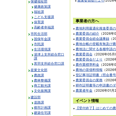
農業委員会だより
(
2026
保健福祉部
健康政策課
福祉課
こども支援課
事業者の方へ
保育課
高齢者幸福課
農地利用最適化推進委員の
農業委員の紹介
（
2026年
市民生活部
農業委員会総会議事録
（
2
国保年金課
農地台帳の登載有無及び農
市民課
農地法に関する各種申請の
生活環境課
農業委員会
（
2026年05月
湯津上支所総合窓口
課
農業委員会だより
（
2026
黒羽支所総合窓口課
農作業標準料金
（
2026年
農地の賃借料情報
（
2026
産業文化部
登記事項証明書（照会番号
農政課
農業委員会の業務
（
2026
農林整備課
耕作証明書等の申請書のダ
商工観光課
農業者年金
（
2026年01月
文化振興課
建設部
イベント情報
道路課
都市計画課
【受付終了】はじめての農
建築住宅課