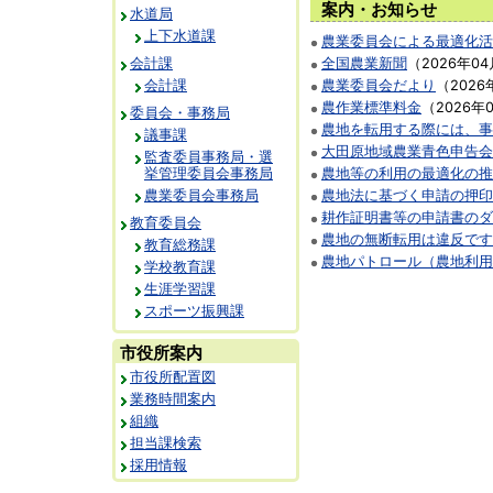
案内・お知らせ
水道局
上下水道課
農業委員会による最適化活
会計課
全国農業新聞
（
2026年04
会計課
農業委員会だより
（
2026
農作業標準料金
（
2026年
委員会・事務局
農地を転用する際には、事
議事課
大田原地域農業青色申告会
監査委員事務局・選
挙管理委員会事務局
農地等の利用の最適化の推
農業委員会事務局
農地法に基づく申請の押印
耕作証明書等の申請書のダ
教育委員会
農地の無断転用は違反です
教育総務課
農地パトロール（農地利用
学校教育課
生涯学習課
スポーツ振興課
市役所案内
市役所配置図
業務時間案内
組織
担当課検索
採用情報