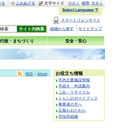
ける
よみあげる
文字サイズ
小さく
標準
大きく
Select Language
▼
スマートフォンサイト
組織から探す
サイトマップ
行政・まちづくり
安全・安心
お役立ち情報
RSS
Atom
市内主要施設情報
手続き・申請案内
ごみ・リサイクル
くらしのガイドブック
事業者の方へ
広報おおたわら
市役所組織