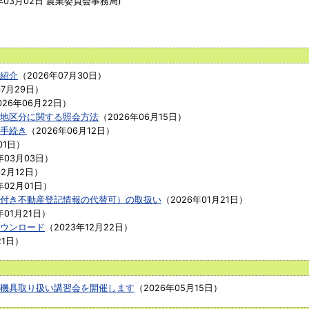
年03月02日
農業委員会事務局
)
紹介
（
2026年07月30日
）
07月29日
）
026年06月22日
）
地区分に関する照会方法
（
2026年06月15日
）
手続き
（
2026年06月12日
）
01日
）
年03月03日
）
02月12日
）
年02月01日
）
付き不動産登記情報の代替可）の取扱い
（
2026年01月21日
）
年01月21日
）
ウンロード
（
2023年12月22日
）
21日
）
機具取り扱い講習会を開催します
（
2026年05月15日
）