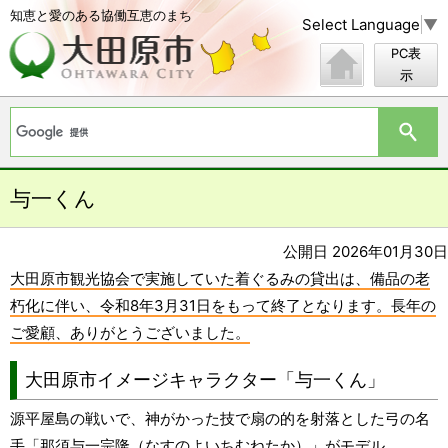
知恵と愛のある協働互恵のまち
Select Language
▼
PC表
示
与一くん
公開日 2026年01月30日
大田原市観光協会で実施していた着ぐるみの貸出は、備品の老
朽化に伴い、令和8年3月31日をもって終了となります。長年の
ご愛顧、ありがとうございました。
大田原市イメージキャラクター「与一くん」
源平屋島の戦いで、神がかった技で扇の的を射落とした弓の名
手「那須与一宗隆（なすのよいちむねたか）」がモデル。