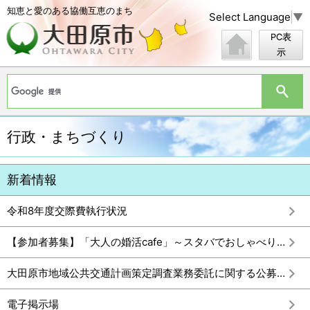
知恵と愛のある協働互恵のまち
Select Language
▼
PC表
示
行政・まちづくり
新着情報
令和8年度交際費執行状況
【参加者募集】「大人の婚活cafe」～スタバでおしゃべりタイム～
大田原市地域公共交通計画策定調査業務委託に関する公募型プロポーザル
電子掲示場