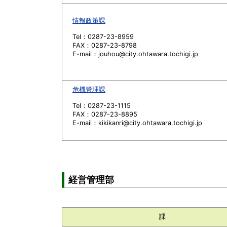
情報政策課
Tel：0287-23-8959
FAX：0287-23-8798
E-mail：jouhou@city.ohtawara.tochigi.jp
危機管理課
Tel：0287-23-1115
FAX：0287-23-8895
E-mail：kikikanri@city.ohtawara.tochigi.jp
経営管理部
課