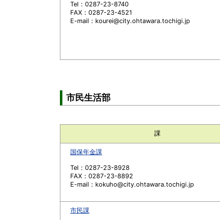
Tel：0287-23-8740
FAX：0287-23-4521
E-mail：kourei@city.ohtawara.tochigi.jp
市民生活部
課
国保年金課
Tel：0287-23-8928
FAX：0287-23-8892
E-mail：kokuho@city.ohtawara.tochigi.jp
市民課