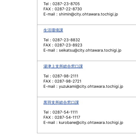
Tel：0287-23-8705
FAX：0287-22-8730
E-mail：shimin@city.ohtawara.tochigi.jp
生活環境課
Tel：0287-23-8832
FAX：0287-23-8923
E-mail：seikatsu@city.ohtawara.tochigi.jp
湯津上支所総合窓口課
Tel：0287-98-2111
FAX：0287-98-2721
E-mail：yuzukami@city.ohtawara.tochigi.jp
黒羽支所総合窓口課
Tel：0287-54-1111
FAX：0287-54-1117
E-mail：kurobane@city.ohtawara.tochigi.jp