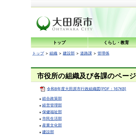
トップ
くらし・教育
トップ
組織
建設部
道路課
管理係
市役所の組織及び各課のペー
令和8年度大田原市行政組織図[PDF：167KB]
総合政策部
経営管理部
保健福祉部
市民生活部
産業文化部
建設部