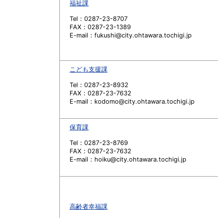
福祉課
Tel：0287-23-8707
FAX：0287-23-1389
E-mail：fukushi@city.ohtawara.tochigi.jp
こども支援課
Tel：0287-23-8932
FAX：0287-23-7632
E-mail：kodomo@city.ohtawara.tochigi.jp
保育課
Tel：0287-23-8769
FAX：0287-23-7632
E-mail：hoiku@city.ohtawara.tochigi.jp
高齢者幸福課