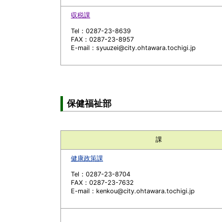
収税課
Tel：0287-23-8639
FAX：0287-23-8957
E-mail：syuuzei@city.ohtawara.tochigi.jp
保健福祉部
課
健康政策課
Tel：0287-23-8704
FAX：0287-23-7632
E-mail：kenkou@city.ohtawara.tochigi.jp