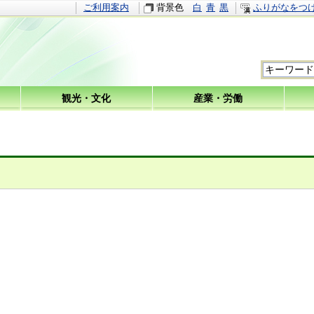
ご利用案内
背景色
白
青
黒
ふりがなをつ
観光・文化
産業・労働
ジ