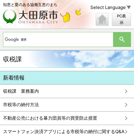
知恵と愛のある協働互恵のまち
Select Language
▼
PC表
示
収税課
新着情報
収税課 業務案内
市税等の納付方法
不動産公売における暴力団員等の買受防止措置
スマートフォン決済アプリによる市税等の納付に関するQ&A