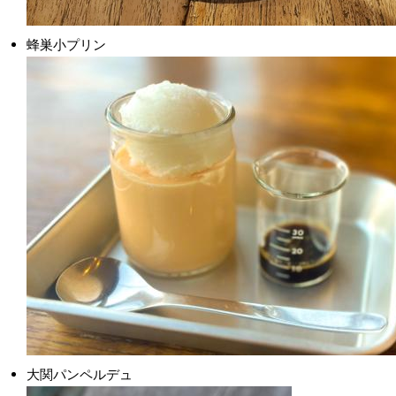
蜂巣小プリン
大関パンペルデュ