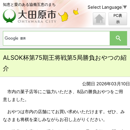
知恵と愛のある協働互恵のまち
Select Language
▼
PC表
示
ALSOK杯第75期王将戦第5局勝負おやつの紹
介
公開日 2026年03月10日
市内の菓子店等にご協力いただき、8品の勝負おやつをご用
意しました。
おやつは市内の店舗にてお買い求めいただけます。ぜひ、み
なさまも将棋を楽しみながらお召し上がりください。