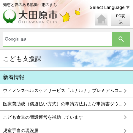
知恵と愛のある協働互恵のまち
Select Language
▼
PC表
示
こども支援課
新着情報
ウィメンズヘルスケアサービス「ルナルナ」プレミアムコース無償提供のお知らせ
医療費助成（償還払い方式）の申請方法および申請書ダウンロード
こども食堂の開設運営を補助しています
児童手当の現況届