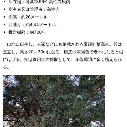
所在地：薄葉1366-1 高性寺境内
所有者又は管理者：高性寺
樹高：約20メートル
目通り：約4.44メートル
推定樹齢：約700年
山地に自生し、人家などにも植栽される常緑針葉高木。幹は
直立し、高さ20～30mになる。樹皮は灰褐色で老木になると縦
にはげる。実は食用油の採取として、集落周辺に多く植えられ
る。