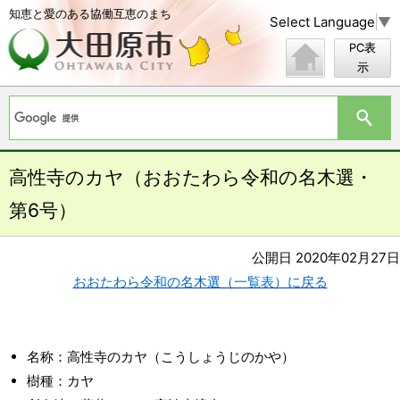
知恵と愛のある協働互恵のまち
Select Language
▼
PC表
示
高性寺のカヤ（おおたわら令和の名木選・
第6号）
公開日 2020年02月27日
おおたわら令和の名木選（一覧表）に戻る
名称：高性寺のカヤ（こうしょうじのかや）
樹種：カヤ