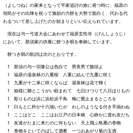
（よしつね）の家来となって平家追討の旅に発つ時に、福原の
領民がその出陣を祝って激励の力餅を大勢で面白く、代わる代
わるついて差し上げたのが始まりといい伝えられています。
現在は与一弓道大会にあわせて福原玄性寺（げんしょうじ）
において、那須家の供養に餅つき唄を奉納しています。
餅つき唄の歌詞は次のとおりです。
1 那須の与一宗隆公は色白で 男美男で旗頭よ
1 福原の湯泉林の八重桜 八重に結んで九重に咲く
1 九重が十二単に咲くならば 湯泉林は花で輝く
1 姫様に櫛とこうがい頼まれて 七日けづりて八日ほりもの
1 彫りものは浜に浜松浜千鳥 梅に鶯止まるところを
1 臼もとに杵が十六揃いたが わしのようなる付き手揃わぬ
1 ここはどこ ここはお江戸の日本橋 心静かに渡れ友だち
1 友達がたまに来たのに何もない 天上飛ぶ鳥雁の巻物
1 巻物をといてのばして酒肴 一つおあがり菊の玉酒