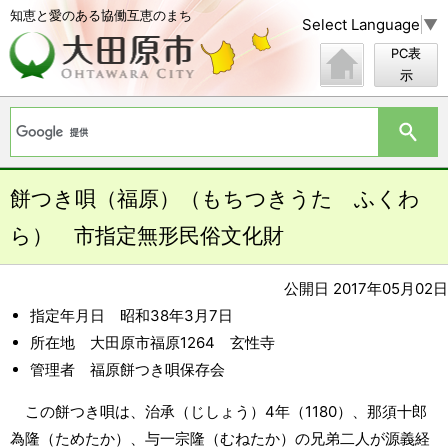
知恵と愛のある協働互恵のまち
Select Language
▼
PC表
示
餅つき唄（福原）（もちつきうた ふくわ
ら） 市指定無形民俗文化財
公開日 2017年05月02日
指定年月日 昭和38年3月7日
所在地 大田原市福原1264 玄性寺
管理者 福原餅つき唄保存会
この餅つき唄は、治承（じしょう）4年（1180）、那須十郎
為隆（ためたか）、与一宗隆（むねたか）の兄弟二人が源義経