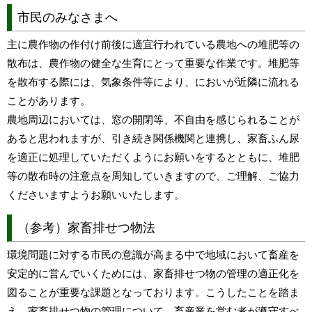
市民のみなさまへ
主に農作物の作付け前後に適宜行われている農地への堆肥等の
散布は、農作物の健全な生育にとって重要な作業です。堆肥等
を散布する際には、気象条件等により、においが近隣に流れる
ことがあります。
農地周辺においては、窓の開閉等、不自由を感じられることが
あると思われますが、引き続き関係機関と連携し、家畜ふん尿
を適正に処理していただくようにお願いをするとともに、堆肥
等の散布時の注意点を周知していきますので、ご理解、ご協力
くださいますようお願いいたします。
（参考）家畜排せつ物法
環境問題に対する市民の意識が高まる中で地域において畜産を
安定的に営んでいくためには、家畜排せつ物の管理の適正化を
図ることが重要な課題となっております。こうしたことを踏ま
え、家畜排せつ物の管理について、畜産業を営む者が遵守すべ