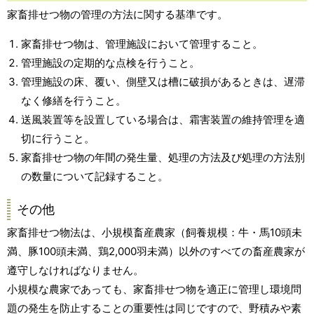
家畜排せつ物の管理の方法に関する基準です。
家畜排せつ物は、管理施設において管理すること。
管理施設の定期的な点検を行うこと。
管理施設の床、覆い、側壁又は槽に破損があるときは、遅滞
なく修繕を行うこと。
送風装置等を設置している場合は、霜害装置の維持管理を適
切に行うこと。
家畜排せつ物の年間の発生量、処理の方法及び処理の方法別
の数量について記録すること。
その他
家畜排せつ物法は、小規模畜産農家（飼養規模：牛・馬10頭未
満、豚100頭未満、鶏2,000羽未満）以外のすべての畜産農家が
遵守しなければなりません。
小規模な農家であっても、家畜排せつ物を適正に管理し環境問
題の発生を防止することの重要性は同じですので、野積みや素