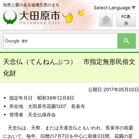
知恵と愛のある協働互恵のまち
Select Language
▼
PC表
示
天念仏（てんねんぶつ） 市指定無形民俗文
化財
公開日 2017年05月02日
指定年月日 昭和36年12月8日
所在地 大田原市花園1207 長泉寺
管理者 天念仏保存会
天念仏は、天祭、または天道念仏ともいわれ、長泉寺の前庭
において、毎年、旧暦の7月7日を中心に前後3日間、花園の若