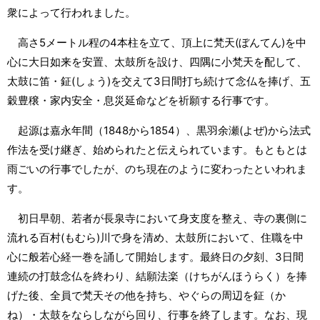
衆によって行われました。
高さ5メートル程の4本柱を立て、頂上に梵天(ぼんてん)を中
心に大日如来を安置、太鼓所を設け、四隅に小梵天を配して、
太鼓に笛・鉦(しょう)を交えて3日間打ち続けて念仏を捧げ、五
穀豊穣・家内安全・息災延命などを祈願する行事です。
起源は嘉永年間（1848から1854）、黒羽余瀬(よぜ)から法式
作法を受け継ぎ、始められたと伝えられています。もともとは
雨ごいの行事でしたが、のち現在のように変わったといわれま
す。
初日早朝、若者が長泉寺において身支度を整え、寺の裏側に
流れる百村(もむら)川で身を清め、太鼓所において、住職を中
心に般若心経一巻を誦して開始します。最終日の夕刻、3日間
連続の打鼓念仏を終わり、結願法楽（けちがんほうらく）を捧
げた後、全員で梵天その他を持ち、やぐらの周辺を鉦（か
ね）・太鼓をならしながら回り、行事を終了します。なお、現