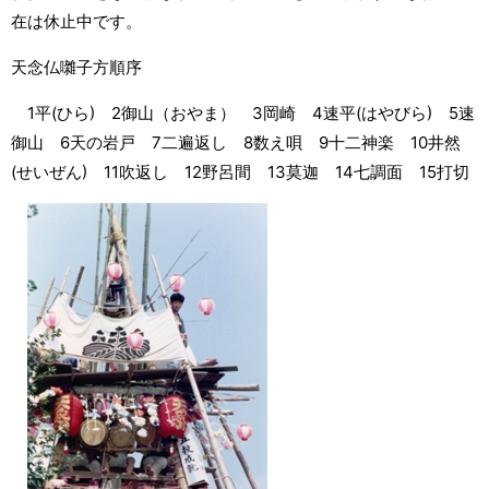
在は休止中です。
天念仏囃子方順序
1平(ひら) 2御山（おやま） 3岡崎 4速平(はやびら) 5速
御山 6天の岩戸 7二遍返し 8数え唄 9十二神楽 10井然
(せいぜん) 11吹返し 12野呂間 13莫迦 14七調面 15打切