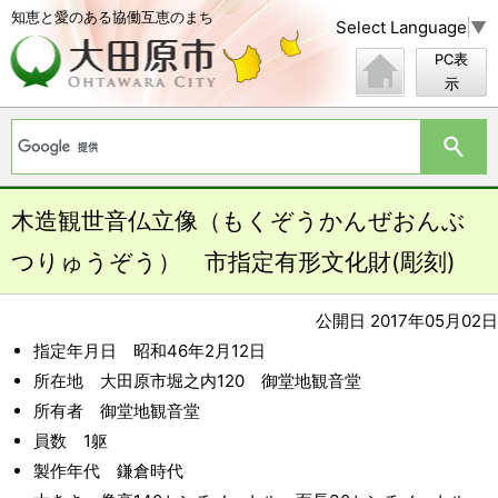
知恵と愛のある協働互恵のまち
Select Language
▼
PC表
示
木造観世音仏立像（もくぞうかんぜおんぶ
つりゅうぞう） 市指定有形文化財(彫刻)
公開日 2017年05月02日
指定年月日 昭和46年2月12日
所在地 大田原市堀之内120 御堂地観音堂
所有者 御堂地観音堂
員数 1躯
製作年代 鎌倉時代