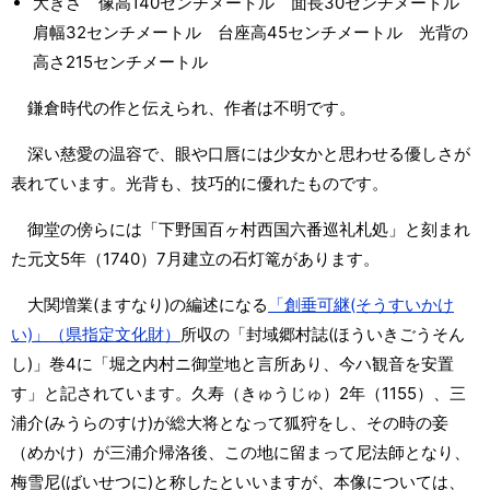
大きさ 像高140センチメートル 面長30センチメートル
肩幅32センチメートル 台座高45センチメートル 光背の
高さ215センチメートル
鎌倉時代の作と伝えられ、作者は不明です。
深い慈愛の温容で、眼や口唇には少女かと思わせる優しさが
表れています。光背も、技巧的に優れたものです。
御堂の傍らには「下野国百ヶ村西国六番巡礼札処」と刻まれ
た元文5年（1740）7月建立の石灯篭があります。
大関増業(ますなり)の編述になる
「創垂可継(そうすいかけ
い)」（県指定文化財）
所収の「封域郷村誌(ほういきごうそん
し)」巻4に「堀之内村ニ御堂地と言所あり、今ハ観音を安置
す」と記されています。久寿（きゅうじゅ）2年（1155）、三
浦介(みうらのすけ)が総大将となって狐狩をし、その時の妾
（めかけ）が三浦介帰洛後、この地に留まって尼法師となり、
梅雪尼(ばいせつに)と称したといいますが、本像については、