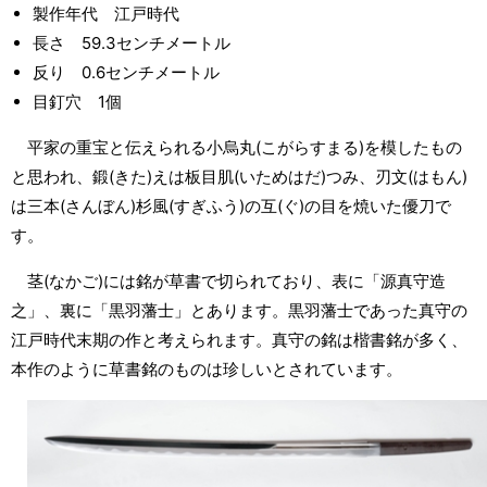
製作年代 江戸時代
長さ 59.3センチメートル
反り 0.6センチメートル
目釘穴 1個
平家の重宝と伝えられる小烏丸(こがらすまる)を模したもの
と思われ、鍛(きた)えは板目肌(いためはだ)つみ、刃文(はもん)
は三本(さんぼん)杉風(すぎふう)の互(ぐ)の目を焼いた優刀で
す。
茎(なかご)には銘が草書で切られており、表に「源真守造
之」、裏に「黒羽藩士」とあります。黒羽藩士であった真守の
江戸時代末期の作と考えられます。真守の銘は楷書銘が多く、
本作のように草書銘のものは珍しいとされています。