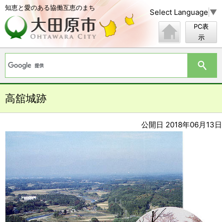
知恵と愛のある協働互恵のまち
Select Language
▼
PC表
示
高舘城跡
公開日 2018年06月13日