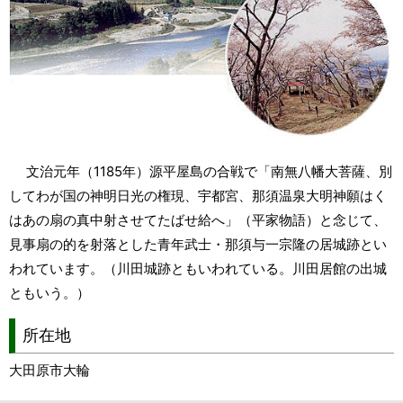
文治元年（1185年）源平屋島の合戦で「南無八幡大菩薩、別
してわが国の神明日光の権現、宇都宮、那須温泉大明神願はく
はあの扇の真中射させてたばせ給へ」（平家物語）と念じて、
見事扇の的を射落とした青年武士・那須与一宗隆の居城跡とい
われています。（川田城跡ともいわれている。川田居館の出城
ともいう。）
所在地
大田原市大輪