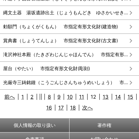
縄文土器 湯坂遺跡出土（じょうもんどき ゆさかいせきしゅつど） 市指定有形文化財(考古資料)
勅額門（ちょくがくもん） 市指定有形文化財(建造物)
賞典書（しょうてんしょ） 市指定有形文化財(古文書)
滝沢神社本殿（たきざわじんじゃほんでん） 市指定有形文化財(建造物)
屋台（やたい） 市指定有形文化財(彫刻)
光厳寺三鋳銘鐘（こうごんじさんちゅうめいしょう） 市指定有形文化財(工芸品)
前へ
|
1
|
2
|
||
|
8
|
9
|
10
|
11
|
12
|
13
|
14
|
15
|
16
|
17
|
18
|
次へ
個人情報の取り扱い
著作権