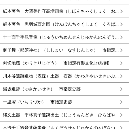
紙本著色 大関美作守高増画像（しほんちゃくしょく おおぜきみまさかのかみたかますがぞう） 市指定有形文化財(絵画)
絹本著色 黒羽城西之図（けんぽんちゃくしょく くろばねじょうさいのず） 市指定有形文化財(絵画)
十一面千手観音像（じゅういちめんせんじゅかんのんぞう） 市指定有形文化財(彫刻)
獅子舞（那須神社）（ししまい なすじんじゃ） 市指定無形民俗文化財
刈切地蔵（かりきりじぞう） 市指定有形文化財(彫刻)
川木谷遺跡遺物（表採）土器 石器（かわきやいせきいぶつ ひょうさい どき せっき） 市指定有形文化財(考古資料)
湯坂遺跡（ゆさかいせき） 市指定史跡
一里塚（いちりづか） 市指定史跡
縄文土器 平林真子遺跡出土（じょうもんどき ひらばやしまごいせきしゅつど） 市指定有形文化財(考古資料)
木造千手観音菩薩坐像（もくぞうせんじゅかんのんぼさつざぞう） 市指定有形文化財(彫刻)