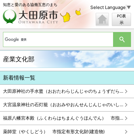
知恵と愛のある協働互恵のまち
Select Language
▼
PC表
示
産業文化部
新着情報一覧
大田原神社の手水盥（おおたわらじんじゃのちょうずだらい）市指定有形文化財（建造物）
大宮温泉神社の石灯籠（おおみやおんせんじんじゃのいしどうろう） 市指定有形文化財（建造物）
福原八幡宮本殿（ふくわらはちまんぐうほんでん） 市指定有形文化財(建造物)
薬師堂（やくしどう） 市指定有形文化財(建造物)