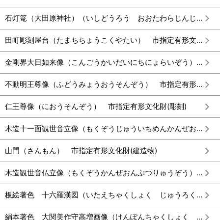
石灯篭（大田原神社）（いしどうろう おおたわらじんじゃ） 市指定有形文化財(建造物)
田町彫刻屋台（たまちちょうこくやたい） 市指定有形文化財(彫刻)
金剛界大日如来像（こんごうかいだいにちにょらいぞう） 市指定有形文化財(彫刻)
不動明王尊像（ふどうみょうおうそんぞう） 市指定有形文化財(彫刻)
仁王尊像（におうそんぞう） 市指定有形文化財(彫刻)
木造十一面観世音立像（もくぞうじゅういちめんかんぜおんりゅうぞう） 市指定有形文化財(彫刻)
山門（さんもん） 市指定有形文化財(建造物)
木造観世音仏立像（もくぞうかんぜおんぶつりゅうぞう） 市指定有形文化財(彫刻)
板絵著色 十六羅漢図（いたえちゃくしょく じゅうろくらかんず） 市指定有形文化財(絵画)
絹本著色 大関美作守高増画像（けんぽんちゃくしょく おおぜきみまさかのかみたかますがぞう） 市指定有形文化財(絵画)