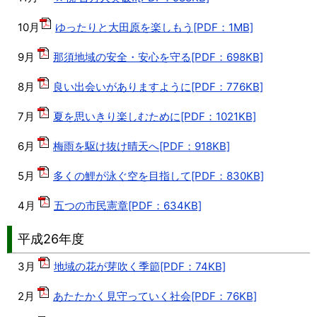
10月
ゆったりと大田原を楽しもう[PDF：1MB]
9月
那須地域の安全・安心を守る[PDF：698KB]
8月
良い出会いがありますように[PDF：776KB]
7月
夏を思いきり楽しむために[PDF：1021KB]
6月
梅雨を駆け抜け晴天へ[PDF：918KB]
5月
多くの鯉が泳ぐ空を目指して[PDF：830KB]
4月
五つの市民憲章[PDF：634KB]
平成26年度
3月
地域の花が芽吹く季節[PDF：74KB]
2月
あたたかく見守っていく社会[PDF：76KB]