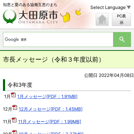
知恵と愛のある協働互恵のまち
Select Language
▼
PC表
示
市長メッセージ（令和３年度以前）
公開日 2022年04月08日
令和3年度
1月
1月メッセージ[PDF：1.91MB]
12月
12月メッセージ[PDF：1.45MB]
11月
11月メッセージ[PDF：1.99MB]