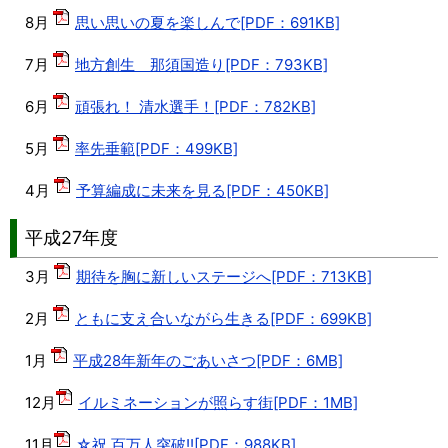
8月
思い思いの夏を楽しんで[PDF：691KB]
7月
地方創生 那須国造り[PDF：793KB]
6月
頑張れ！ 清水選手！[PDF：782KB]
5月
率先垂範[PDF：499KB]
4月
予算編成に未来を見る[PDF：450KB]
平成27年度
3月
期待を胸に新しいステージへ[PDF：713KB]
2月
ともに支え合いながら生きる[PDF：699KB]
1月
平成28年新年のごあいさつ[PDF：6MB]
12月
イルミネーションが照らす街[PDF：1MB]
11月
☆祝 百万人突破!![PDF：988KB]