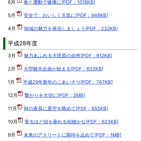
6月
食と運動で健康に[PDF：1018KB]
5月
安全で、おいしく元気に[PDF：946KB]
4月
地域の魅力を発信しましょう[PDF：232KB]
平成28年度
3月
魅力あふれる大田原の自然[PDF：912KB]
2月
大型観光企画が始まる[PDF：632KB]
1月
平成29年新年のごあいさつ[PDF：747KB]
12月
繋がりを大切に[PDF：2MB]
11月
秋の夜長に星空を眺めて[PDF：655KB]
10月
実るほど頭を垂れる稲穂かな[PDF：623KB]
9月
未来のアスリートに期待を込めて[PDF：1MB]