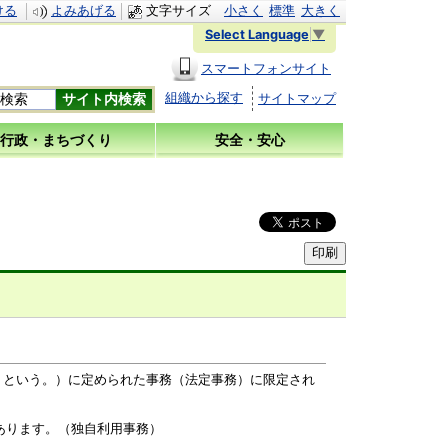
ける
よみあげる
文字サイズ
小さく
標準
大きく
Select Language
▼
スマートフォンサイト
組織から探す
サイトマップ
行政・まちづくり
安全・安心
という。）に定められた事務（法定事務）に限定され
あります。（独自利用事務）