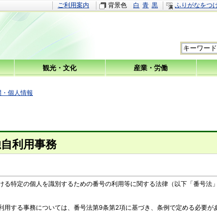
ご利用案内
背景色
白
青
黒
ふりがなをつ
観光・文化
産業・労働
開・個人情報
独自利用事務
る特定の個人を識別するための番号の利用等に関する法律（以下「番号法」
用する事務については、番号法第9条第2項に基づき、条例で定める必要が