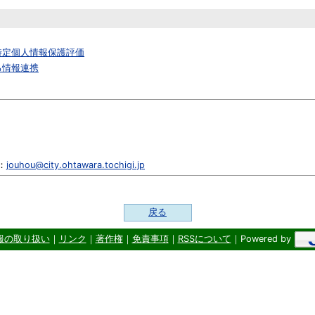
特定個人情報保護評価
る情報連携
l：
jouhou@city.ohtawara.tochigi.jp
戻る
報の取り扱い
｜
リンク
｜
著作権
｜
免責事項
｜
RSSについて
｜Powered by