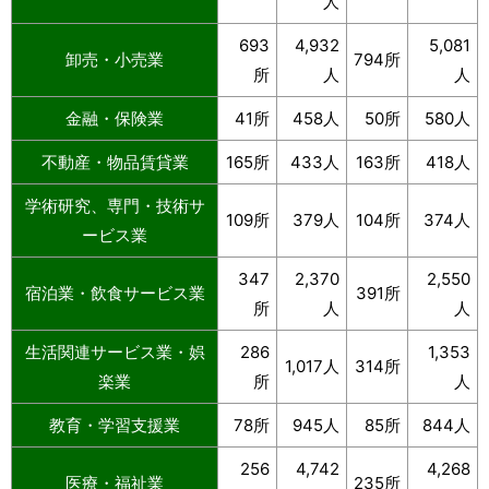
人
693
4,932
5,081
卸売・小売業
794所
所
人
人
金融・保険業
41所
458人
50所
580人
不動産・物品賃貸業
165所
433人
163所
418人
学術研究、専門・技術サ
109所
379人
104所
374人
ービス業
347
2,370
2,550
宿泊業・飲食サービス業
391所
所
人
人
生活関連サービス業・娯
286
1,353
1,017人
314所
楽業
所
人
教育・学習支援業
78所
945人
85所
844人
256
4,742
4,268
医療・福祉業
235所