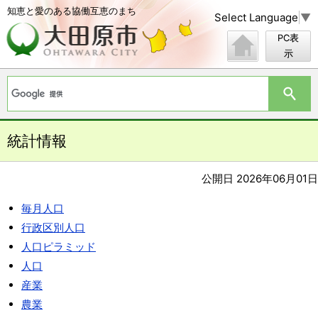
知恵と愛のある協働互恵のまち
Select Language
▼
PC表
示
統計情報
公開日 2026年06月01日
毎月人口
行政区別人口
人口ピラミッド
人口
産業
農業