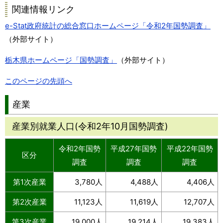
関連情報リンク
e-Stat政府統計の総合窓口ホームページ「令和2年国勢調査」
（外部サイト）
栃木県ホームページ「国勢調査」
（外部サイト）
このページの先頭へ
産業
産業別就業人口(令和2年10月国勢調査)
令和2年国勢
平成27年国勢
平成22年国勢
区分
調査
調査
調査
第1次産業
3,780人
4,488人
4,406人
第2次産業
11,123人
11,619人
12,707人
第3次産業
19,000人
19,214人
19,383人