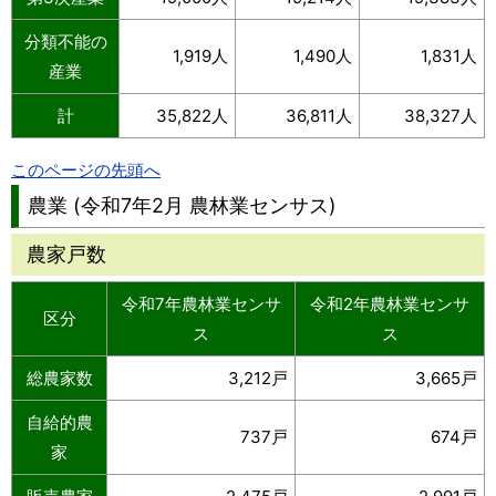
分類不能の
1,919人
1,490人
1,831人
産業
計
35,822人
36,811人
38,327人
このページの先頭へ
農業 (令和7年2月 農林業センサス)
農家戸数
令和7年農林業センサ
令和2年農林業センサ
区分
ス
ス
総農家数
3,212戸
3,665戸
自給的農
737戸
674戸
家