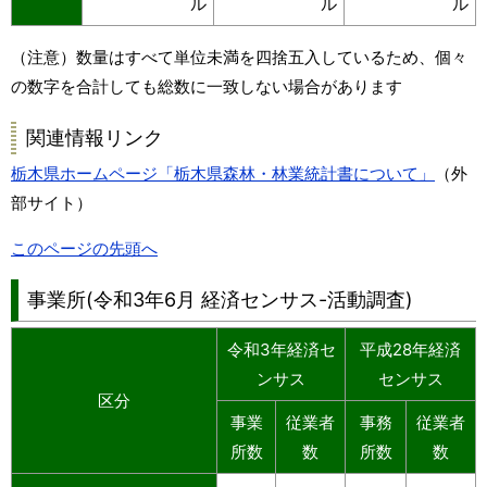
ル
ル
ル
（注意）数量はすべて単位未満を四捨五入しているため、個々
の数字を合計しても総数に一致しない場合があります
関連情報リンク
栃木県ホームページ「栃木県森林・林業統計書について」
（外
部サイト）
このページの先頭へ
事業所(令和3年6月 経済センサス-活動調査)
令和3年経済セ
平成28年経済
ンサス
センサス
区分
事業
従業者
事務
従業者
所数
数
所数
数