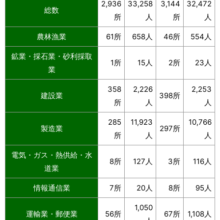
2,936
33,258
3,144
32,472
総数
所
人
所
人
農林漁業
61所
658人
46所
554人
鉱業・採石業・砂利採取
1所
15人
2所
23人
業
358
2,226
2,253
建設業
398所
所
人
人
285
11,923
10,766
製造業
297所
所
人
人
電気・ガス・熱供給・水
8所
127人
3所
116人
道業
情報通信業
7所
20人
8所
95人
1,050
運輸業・郵便業
56所
67所
1,108人