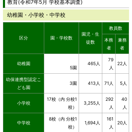
教育(令和7年5月 学校基本調査)
幼稚園・小学校・中学校
教員数
園児・生
区分
園・学校数
本務
兼務
徒数
者
者
79
幼稚園
465人
22人
5園
人
幼保連携型認定こ
3園
413人
71人
5人
ども園
17校（内 分校1
292
40
小学校
3,255人
校）
人
人
8校（内 分校1
161
中学校
1,694人
20人
校）
人