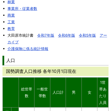
林業
事業所・従業者数
商業
工業
教育
大田原市統計書
令和7年版
令和6年版
令和5年版
アー
カイブ
介護保険に係る統計情報
人口
国勢調査人口推移 各年10月1日現在
1世
総世帯
一般世
帯あ
人口計
男
女
数
帯数
たり
人員