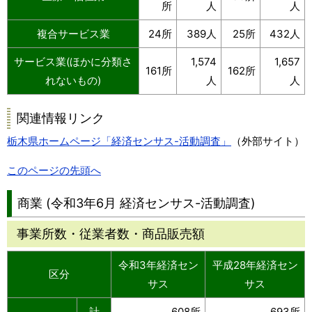
所
人
人
複合サービス業
24所
389人
25所
432人
サービス業(ほかに分類さ
1,574
1,657
161所
162所
れないもの)
人
人
関連情報リンク
栃木県ホームページ「経済センサス-活動調査」
（外部サイト）
このページの先頭へ
商業 (令和3年6月 経済センサス-活動調査)
事業所数・従業者数・商品販売額
令和3年経済セン
平成28年経済セン
区分
サス
サス
計
608所
693所