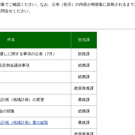
規集でご確認ください。なお、公布（告示）の内容が例規集に反映されるまで
お問合せください。
件名
担当課
通しに関する事項の公表（7月）
財政課
会定例会議決事項
総務課
総務課
政策推進課
進計画（地域計画）の変更
農政課
会の招集
総務課
進計画（地域計画）案の縦覧
農政課
政策推進課