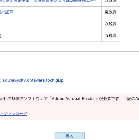
備推進交付金事業 広域農道環状１号線舗装修繕工事）
財政課
画の認可
農政課
収税課
達
収税課
l：
soumu@city.ohtawara.tochigi.jp
e社の無償のソフトウェア「Adobe Acrobat Reader」が必要です。下記のAd
eaderダウンロード
戻る