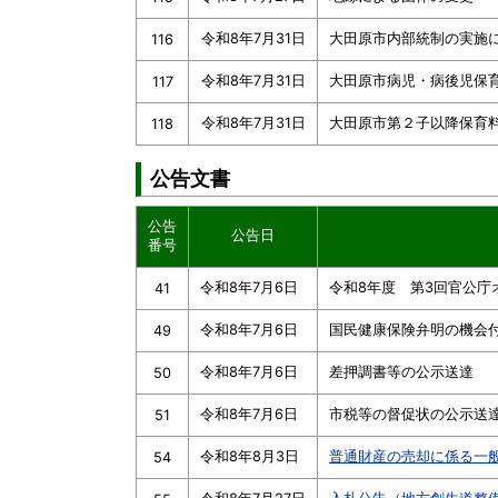
令和8年7月31日
大田原市内部統制の実施
116
令和8年7月31日
大田原市病児・病後児保
117
令和8年7月31日
大田原市第２子以降保育
118
公告文書
公告
公告日
番号
令和8年7月6日
令和8年度 第3回官公庁
41
令和8年7月6日
国民健康保険弁明の機会
49
令和8年7月6日
差押調書等の公示送達
50
令和8年7月6日
市税等の督促状の公示送
51
令和8年8月3日
普通財産の売却に係る一
54