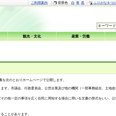
ご利用案内
背景色
白
青
黒
ふりがなをつ
観光・文化
産業・労働
書を次のとおりホームページで公開します。
します。市議会、行政委員会、公営企業及び他の機関（一部事務組合、土地改
定その他一定の事項を広く住民に周知する場合に用いる文書の形式をいい、公
することがあります。