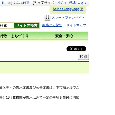
ける
よみあげる
文字サイズ
小さく
標準
大きく
Select Language
▼
スマートフォンサイト
組織から探す
サイトマップ
行政・まちづくり
安全・安心
良区等）の告示文書及び公告文書は、本市掲示場でご
告とは行政機関が告示以外で一定の事項を住民に周知