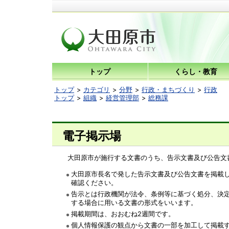
トップ
くらし・教育
トップ
カテゴリ
分野
行政・まちづくり
行政
トップ
組織
経営管理部
総務課
電子掲示場
大田原市が施行する文書のうち、告示文書及び公告文
大田原市長名で発した告示文書及び公告文書を掲載
確認ください。
告示とは行政機関が法令、条例等に基づく処分、決
する場合に用いる文書の形式をいいます。
掲載期間は、おおむね2週間です。
個人情報保護の観点から文書の一部を加工して掲載