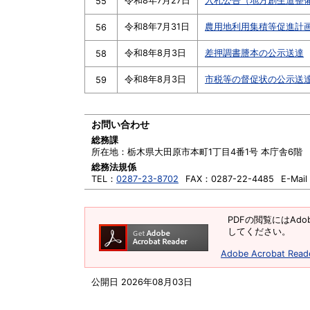
令和8年7月27日
入札公告（地方創生道整
55
令和8年7月31日
農用地利用集積等促進計
56
令和8年8月3日
差押調書謄本の公示送達
58
令和8年8月3日
市税等の督促状の公示送
59
お問い合わせ
総務課
所在地：
栃木県大田原市本町1丁目4番1号 本庁舎6階
総務法規係
TEL：
0287-23-8702
FAX：
0287-22-4485
E-Mai
PDFの閲覧にはAdob
してください。
Adobe Acrobat R
公開日 2026年08月03日