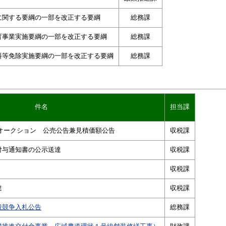
に関する要綱の一部を改正する要綱
総務課
育事業実施要綱の一部を改正する要綱
総務課
料等免除実施要綱の一部を改正する要綱
総務課
件名
担当課
オークション 公売公告兼見積価額公告
収税課
付与通知書の公示送達
収税課
収税課
達
収税課
般競争入札公告
総務課