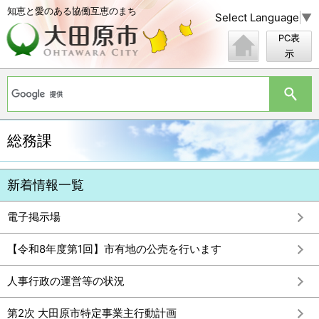
知恵と愛のある協働互恵のまち
Select Language
▼
PC表
示
総務課
新着情報一覧
電子掲示場
【令和8年度第1回】市有地の公売を行います
人事行政の運営等の状況
第2次 大田原市特定事業主行動計画