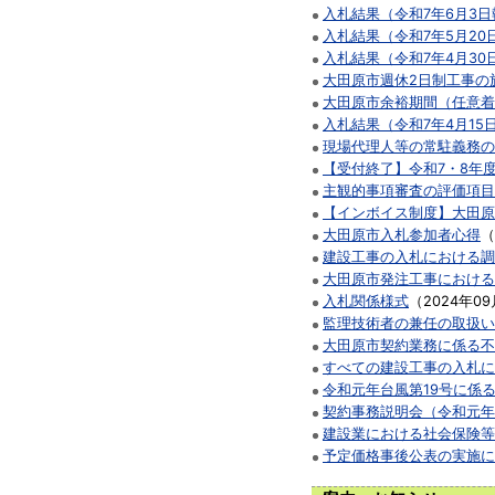
入札結果（令和7年6月3日
入札結果（令和7年5月20
入札結果（令和7年4月30
大田原市週休2日制工事の
大田原市余裕期間（任意着
入札結果（令和7年4月15
現場代理人等の常駐義務の
【受付終了】令和7・8年
主観的事項審査の評価項目
【インボイス制度】大田原
大田原市入札参加者心得
（
建設工事の入札における調
大田原市発注工事における
入札関係様式
（
2024年0
監理技術者の兼任の取扱い
大田原市契約業務に係る不
すべての建設工事の入札に
令和元年台風第19号に係
契約事務説明会（令和元年
建設業における社会保険等
予定価格事後公表の実施に