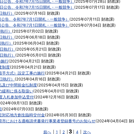
3日公告、令和7年7月15日開札・一般競争）
(
2025年07月28日
財政課
)
3日公告、令和7年7月15日開札・一般競争）
(
2025年07月17日
財政課
)
5日執行）
(
2025年07月16日
財政課
)
日公告、令和7年7月1日開札・一般競争）
(
2025年07月11日
財政課
)
日公告、令和7年7月1日開札・一般競争）
(
2025年07月04日
財政課
)
日執行）
(
2025年07月02日
財政課
)
7日執行）
(
2025年06月18日
財政課
)
日執行）
(
2025年06月04日
財政課
)
0日執行）
(
2025年05月21日
財政課
)
0日執行）
(
2025年05月01日
財政課
)
の施行
(
2025年04月21日
財政課
)
査制度
(
2025年04月21日
財政課
)
着手方式）設定工事の施行
(
2025年04月21日
財政課
)
5日執行）
(
2025年04月16日
財政課
)
払及び中間前金払制度
(
2025年04月15日
財政課
)
の緩和に係る取扱い
(
2025年04月01日
財政課
)
年度入札参加申込受付
(
2024年12月16日
財政課
)
2024年09月13日
財政課
)
目
(
2024年07月03日
財政課
)
症対応地方創生臨時交付金
(
2024年05月30日
財政課
)
原市における適格請求書発行事業者登録番号のお知らせ
(
2024年04月04日
財
3
前へ
|
1
|
2
|
|
4
|
次へ