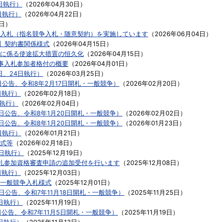
日執行）
（
2026年04月30日
）
日執行）
（
2026年04月22日
）
1日
）
入札（指名競争入札・随意契約）を実施しています
（
2026年06月04日
）
用】契約書関係様式
（
2026年04月15日
）
に係る使途拡大措置の恒久化
（
2026年04月15日
）
事入札参加者格付の概要
（
2026年04月01日
）
日、24日執行）
（
2026年03月25日
）
日公告、令和8年2月17日開札・一般競争）
（
2026年02月20日
）
日執行）
（
2026年02月18日
）
日執行）
（
2026年02月04日
）
0日公告、令和8年1月20日開札・一般競争）
（
2026年02月02日
）
0日公告、令和8年1月20日開札・一般競争）
（
2026年01月23日
）
日執行）
（
2026年01月21日
）
式等
（
2026年02月18日
）
8日執行）
（
2025年12月19日
）
札参加資格審査申請の追加受付を行います
（
2025年12月08日
）
日執行）
（
2025年12月03日
）
一般競争入札様式
（
2025年12月01日
）
7日公告、令和7年11月18日開札・一般競争）
（
2025年11月25日
）
8日執行）
（
2025年11月19日
）
日公告、令和7年11月5日開札・一般競争）
（
2025年11月19日
）