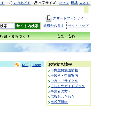
ける
よみあげる
文字サイズ
小さく
標準
大きく
スマートフォンサイト
組織から探す
サイトマップ
行政・まちづくり
安全・安心
お役立ち情報
RSS
Atom
市内主要施設情報
手続き・申請案内
ごみ・リサイクル
くらしのガイドブック
事業者の方へ
広報おおたわら
市役所組織