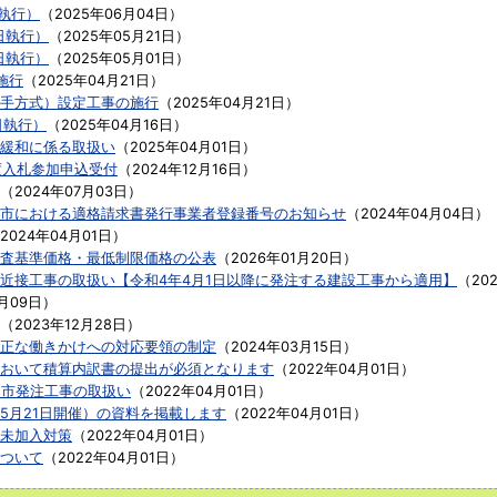
執行）
（
2025年06月04日
）
日執行）
（
2025年05月21日
）
日執行）
（
2025年05月01日
）
施行
（
2025年04月21日
）
手方式）設定工事の施行
（
2025年04月21日
）
日執行）
（
2025年04月16日
）
緩和に係る取扱い
（
2025年04月01日
）
度入札参加申込受付
（
2024年12月16日
）
（
2024年07月03日
）
市における適格請求書発行事業者登録番号のお知らせ
（
2024年04月04日
）
2024年04月01日
）
査基準価格・最低制限価格の公表
（
2026年01月20日
）
近接工事の取扱い【令和4年4月1日以降に発注する建設工事から適用】
（
20
9月09日
）
（
2023年12月28日
）
正な働きかけへの対応要領の制定
（
2024年03月15日
）
おいて積算内訳書の提出が必須となります
（
2022年04月01日
）
る市発注工事の取扱い
（
2022年04月01日
）
5月21日開催）の資料を掲載します
（
2022年04月01日
）
未加入対策
（
2022年04月01日
）
ついて
（
2022年04月01日
）