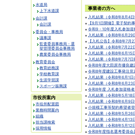
水道局
事業者の方へ
上下水道課
入札結果（令和8年8月4
会計課
【9月1日開催】電子契約
会計課
令和9・10年度入札参加
委員会・事務局
入札結果（令和8年6月29
議事課
【入札公告】令和8年7月2
監査委員事務局・選
入札結果（令和8年7月22
挙管理委員会事務局
入札結果（令和8年6月15
農業委員会事務局
入札結果（令和8年7月7日
教育委員会
令和8年度大田原市優良建
教育総務課
令和8年度建設工事発注見
学校教育課
入札結果（令和8年6月1日
生涯学習課
入札結果（令和8年6月23
スポーツ振興課
令和8年度 入札参加資格
入札結果（令和8年5月18
市役所案内
入札結果（令和8年6月9
市役所配置図
小規模工事等契約希望者登
業務時間案内
入札結果（令和8年5月26
組織
入札結果（令和8年4月13
担当課検索
入札結果（令和8年5月12
採用情報
令和8年度指名選考委員会