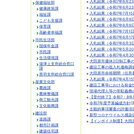
入札結果（令和7年6月2
保健福祉部
入札結果（令和7年6月2
健康政策課
入札結果（令和7年7月1
福祉課
入札結果（令和7年6月9
こども支援課
入札結果（令和7年6月9
保育課
入札結果（令和7年7月1
高齢者幸福課
入札結果（令和7年6月1
市民生活部
入札結果（令和7年6月3
国保年金課
入札結果（令和7年5月2
市民課
入札結果（令和7年4月3
生活環境課
大田原市週休2日制工事
湯津上支所総合窓口
建設工事の低入札価格調
課
大田原市余裕期間（任意
黒羽支所総合窓口課
入札結果（令和7年4月1
産業文化部
建設工事等における前金
農政課
現場代理人等の常駐義務
農林整備課
【受付終了】令和7・8
商工観光課
令和7年度予算編成方針
(
文化振興課
主観的事項審査の評価項
建設部
新型コロナウイルス感染
道路課
【インボイス制度】大田
都市計画課
建築住宅課