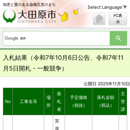
知恵と愛のある協働互恵のまち
Select Language
▼
PC表
示
入札結果（令和7年10月6日公告、令和7年11
月5日開札・一般競争）
公開日 2025年11月10日
落
主
場
予定価格
落札金額
No
工事名等
札
管
所
（税抜）
（税込）
者
課
宮
原