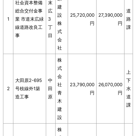
社会資本整備
末
建
総合交付金事
広
道
設
25,720,000
27,390,000
1
業 市道末広緑
3
路
株
円
円
線道路改良工
丁
課
式
事
目
会
社
株
式
上
会
大田原2-695
中
下
社
23,790,000
26,070,000
2
号枝線外1築
田
水
青
円
円
造工事
原
道
木
課
建
設
株