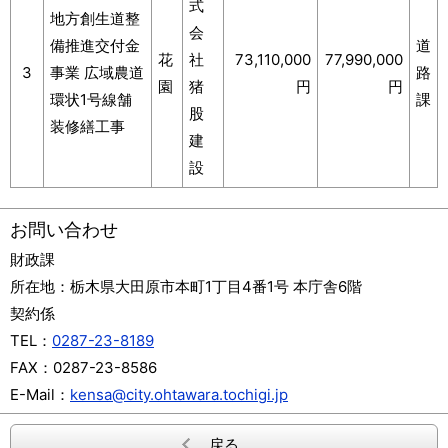
式
地方創生道整
会
備推進交付金
道
花
社
73,110,000
77,990,000
3
事業 広域農道
路
園
猪
円
円
環状1号線舗
課
股
装修繕工事
建
設
お問い合わせ
財政課
所在地：
栃木県大田原市本町1丁目4番1号 本庁舎6階
契約係
TEL：
0287-23-8189
FAX：
0287-23-8586
E-Mail：
kensa@city.ohtawara.tochigi.jp
戻る