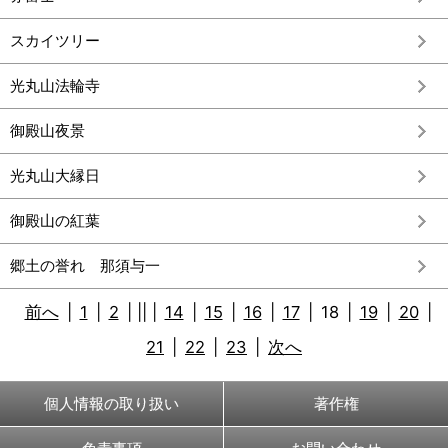
スカイツリー
光丸山法輪寺
御殿山夜景
光丸山大縁日
御殿山の紅葉
郷土の誉れ 那須与一
前へ
|
1
|
2
|
||
|
14
|
15
|
16
|
17
|
18
|
19
|
20
|
21
|
22
|
23
|
次へ
個人情報の取り扱い
著作権