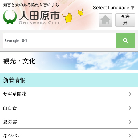
知恵と愛のある協働互恵のまち
Select Language
▼
PC表
示
観光・文化
サギ草開花
白百合
夏の雲
ネジバナ