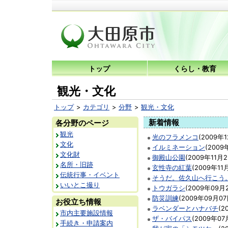
トップ
くらし・教育
観光・文化
トップ
カテゴリ
分野
観光・文化
各分野のページ
観光
光のフラメンコ
(
2009年
文化
イルミネーション
(
2009
文化財
御殿山公園
(
2009年11月
名所・旧跡
玄性寺の紅葉
(
2009年11
伝統行事・イベント
そうだ。佐久山へ行こう
いいとこ撮り
トウガラシ
(
2009年09月
防災訓練
(
2009年09月0
お役立ち情報
ラベンダーとハナバチ
(
2
市内主要施設情報
ザ・バイパス
(
2009年07
手続き・申請案内