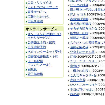
我が家の「シモツケ」
(
2
ごみ・リサイクル
ピンクの絨毯
(
2009年06
くらしのガイドブック
旧北野上小学校の枝垂れ
事業者の方へ
宵ぶっつけ
(
2009年04月
広報おおたわら
春爛漫桜満開
(
2009年04
市役所組織
市役所の河津桜
(
2009年
オンラインサービス
そろそろ帰ろうかな
(
20
栃木県一山桜
(
2009年03
オンライン行政手続（ぴ
ったりサービス）
紫陽花と看板
(
2009年02
公共施設予約・案内
もうひとつの紫陽花まつ
市民健診予約
運動公園の秋
(
2009年02
水道インターネット受付
北金丸のザゼン草
(
2009
図書館蔵書検索・予約
紅梅
(
2009年02月20日
メール配信
ユリ、ユリ、ユリ！
(
20
（よいちメール）
水遊び
(
2009年02月20日
例規集
「磯上の山桜」
(
2008年
電子掲示場
こんなギャラリ−も
(
200
夜桜と夜景
(
2008年12月
いいとこみーつけた
(
20
本当に花いっぱい
(
2008
茜の刻
(
2008年12月05日