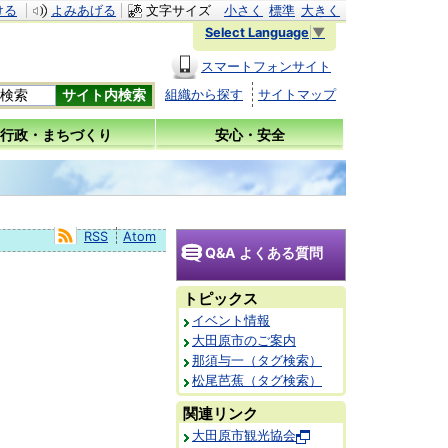
ける
よみあげる
文字サイズ
小さく
標準
大きく
Select Language
▼
スマートフォンサイト
組織から探す
サイトマップ
行政・まちづくり
安心・安全
RSS
Atom
Q&A よくある質問
トピックス
イベント情報
大田原市のご案内
那須与一（タグ検索）
松尾芭蕉（タグ検索）
関連リンク
大田原市観光協会