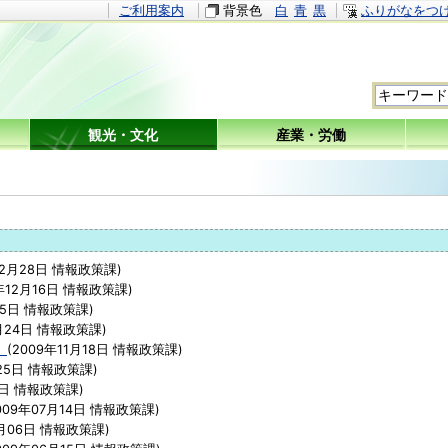
ご利用案内
背景色
白
青
黒
ふりがなをつ
観光・文化
産業・労働
12月28日
情報政策課
)
年12月16日
情報政策課
)
25日
情報政策課
)
月24日
情報政策課
)
。
(
2009年11月18日
情報政策課
)
25日
情報政策課
)
7日
情報政策課
)
009年07月14日
情報政策課
)
月06日
情報政策課
)