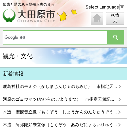
知恵と愛のある協働互恵のまち
Select Language
▼
PC表
示
観光・文化
鹿島神社のモミジ（かしまじんじゃのもみじ） 市指定天然記念物
河原のゴヨウマツ(かわらのごようまつ） 市指定天然記念物
木造 聖観音立像（もくぞう しょうかんのんりゅうぞう） 県指定有形文化財(彫刻)
木造 阿弥陀如来立像（もくぞう あみだにょらいりゅうぞう） 県指定有形文化財(彫刻)