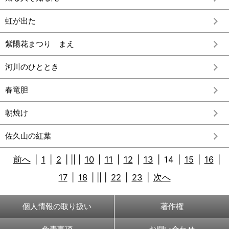
虹が出た
紫陽花まつり まえ
河川のひととき
春竜胆
朝焼け
佐久山の紅葉
前へ
|
1
|
2
|
||
|
10
|
11
|
12
|
13
|
14
|
15
|
16
|
17
|
18
|
||
|
22
|
23
|
次へ
個人情報の取り扱い
著作権