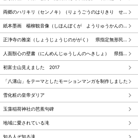
両郷のハリキリ（センノキ）（りょうごうのはりきり せんのき） 市指定天然記念物
紙本墨画 楊柳観音像（しほんぼくが ようりゅうかんのんぞう） 県指定有形文化財（絵画）
正浄寺の雅楽（しょうじょうじのががく） 県指定無形民俗文化財
人面獣心の壁書（にんめんじゅうしんのへきしょ） 県指定有形民俗文化財
初富士山見えました 2017
「八溝山」をテーマとしたモーションマンガを制作しました
雪化粧の皇帝ダリア
玉藻稲荷神社の芭蕉句碑
地域に愛されている滝
知る人ぞ知る滝