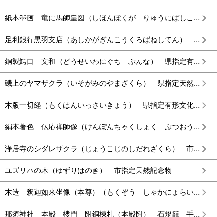
紙本墨画 竜に馬師皇図（しほんぼくが りゅうにばしこうず） 県指定有形文化財（絵画）
足利銀行黒羽支店（あしかがぎんこうくろばねしてん） 国登録有形文化財（建造物）
銅製鰐口 文和（どうせいわにぐち ぶんな） 県指定有形文化財(工芸品)
磯上のヤマザクラ（いそがみのやまざくら） 県指定天然記念物
木版一切経（もくはんいっさいきょう） 県指定有形文化財(書跡)
絹本著色 仏応禅師像（けんぽんちゃくしょく ぶつおうぜんじぞう） 国指定重要文化財（絵画）
浄居寺のシダレザクラ（じょうこじのしだれざくら） 市指定天然記念物
ユズリハの木（ゆずりはのき） 市指定天然記念物
木造 釈迦如来坐像（本尊）（もくぞう しゃかにょらいざぞうほんぞん） 県指定有形文化財(彫刻)
那須神社 本殿 楼門 附銅棟札（本殿附） 石燈籠 手水舟 （なすじんじゃ ほんでん ろうもん つけたり どうむなふだ いしどうろう ちょうずぶね） 国指定重要文化財（建造物）