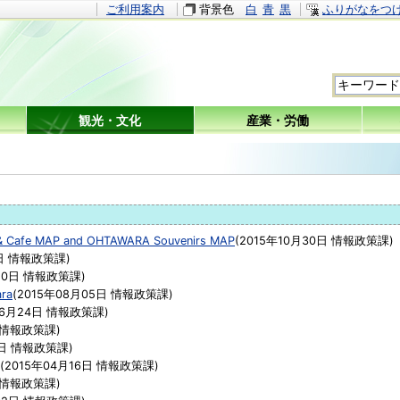
ご利用案内
背景色
白
青
黒
ふりがなをつ
観光・文化
産業・労働
& Cafe MAP and OHTAWARA Souvenirs MAP
(
2015年10月30日
情報政策課
)
日
情報政策課
)
20日
情報政策課
)
ara
(
2015年08月05日
情報政策課
)
06月24日
情報政策課
)
情報政策課
)
日
情報政策課
)
(
2015年04月16日
情報政策課
)
情報政策課
)