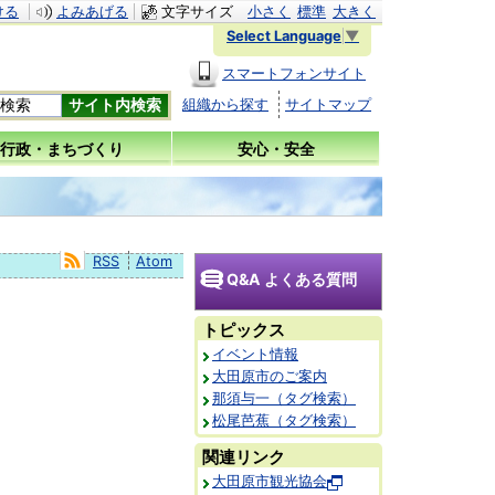
ける
よみあげる
文字サイズ
小さく
標準
大きく
Select Language
▼
スマートフォンサイト
組織から探す
サイトマップ
行政・まちづくり
安心・安全
RSS
Atom
Q&A よくある質問
トピックス
イベント情報
大田原市のご案内
那須与一（タグ検索）
松尾芭蕉（タグ検索）
関連リンク
大田原市観光協会