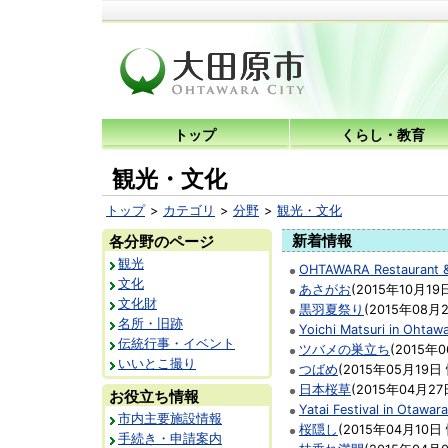
トップ
くらし・教育
観光・文化
トップ
カテゴリ
分野
観光・文化
各分野のページ
観光
OHTAWARA Restaurant 
文化
あさがお
(
2015年10月19
文化財
黒羽夏祭り
(
2015年08月
名所・旧跡
Yoichi Matsuri in Ohtaw
伝統行事・イベント
ツバメの巣立ち
(
2015年
いいとこ撮り
つばめ
(
2015年05月19日
日本桜草
(
2015年04月27
お役立ち情報
Yatai Festival in Otawara
市内主要施設情報
桜隠し
(
2015年04月10日
手続き・申請案内