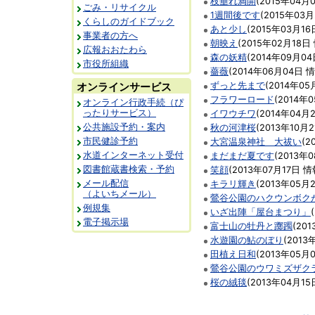
枝垂れ満開
(
2015年04月
ごみ・リサイクル
1週間後です
(
2015年03
くらしのガイドブック
あと少し
(
2015年03月16
事業者の方へ
朝映え
(
2015年02月18日
広報おおたわら
森の妖精
(
2014年09月04
市役所組織
薔薇
(
2014年06月04日
情
オンラインサービス
ずっと先まで
(
2014年05
フラワーロード
(
2014年
オンライン行政手続（ぴ
ったりサービス）
イワウチワ
(
2014年04月
公共施設予約・案内
秋の河津桜
(
2013年10月
市民健診予約
大宮温泉神社 大祓い
(
2
水道インターネット受付
まだまだ夏です
(
2013年
図書館蔵書検索・予約
笑顔
(
2013年07月17日
情
メール配信
キラリ輝き
(
2013年05月
（よいちメール）
鶯谷公園のハクウンボク
例規集
いざ出陣「屋台まつり」
(
電子掲示場
富士山の牡丹と躑躅
(
201
水遊園の鮎のぼり
(
2013
田植え日和
(
2013年05月
鶯谷公園のウワミズザク
桜の絨毯
(
2013年04月15