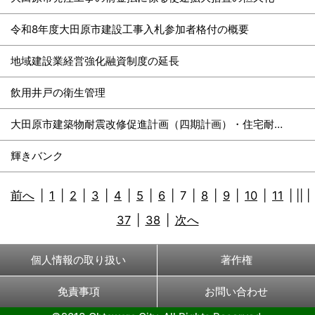
令和8年度大田原市建設工事入札参加者格付の概要
地域建設業経営強化融資制度の延長
飲用井戸の衛生管理
大田原市建築物耐震改修促進計画（四期計画）・住宅耐震化緊急促進アクションプログラム
輝きバンク
前へ
|
1
|
2
|
3
|
4
|
5
|
6
|
7
|
8
|
9
|
10
|
11
|
||
|
37
|
38
|
次へ
個人情報の取り扱い
著作権
免責事項
お問い合わせ