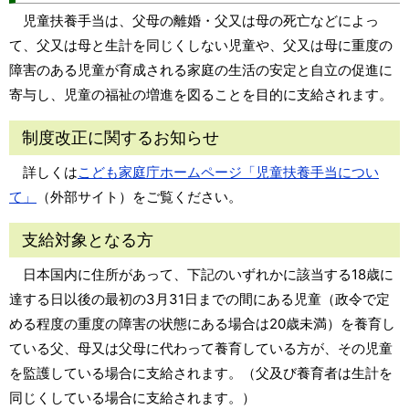
児童扶養手当は、父母の離婚・父又は母の死亡などによっ
て、父又は母と生計を同じくしない児童や、父又は母に重度の
障害のある児童が育成される家庭の生活の安定と自立の促進に
寄与し、児童の福祉の増進を図ることを目的に支給されます。
制度改正に関するお知らせ
詳しくは
こども家庭庁ホームページ「児童扶養手当につい
て」
（外部サイト）をご覧ください。
支給対象となる方
日本国内に住所があって、下記のいずれかに該当する18歳に
達する日以後の最初の3月31日までの間にある児童（政令で定
める程度の重度の障害の状態にある場合は20歳未満）を養育し
ている父、母又は父母に代わって養育している方が、その児童
を監護している場合に支給されます。（父及び養育者は生計を
同じくしている場合に支給されます。）