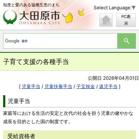
知恵と愛のある協働互恵のまち
Select Language
▼
PC表
示
子育て支援の各種手当
公開日 2026年04月01日
[
児童手当
/
児童扶養手当
/
子宝祝金
/
遺児手当
]
児童手当
家庭等における生活の安定と次代の社会を担う児童の健やかな
成長を目的とした国の制度です。
受給資格者