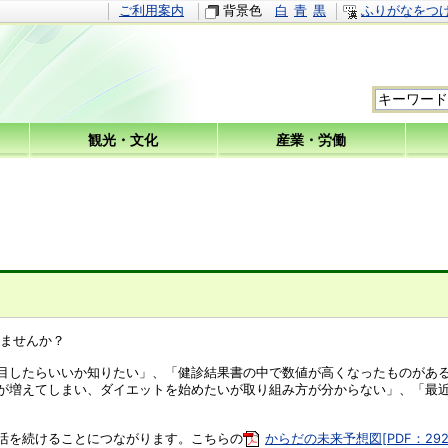
ご利用案内
背景色
白
青
黒
ふりがなをつ
観光・文化
産業・労働
ませんか？
目したらいいか知りたい」、「健診結果書の中で数値が高くなったものがあ
が増えてしまい、ダイエットを始めたいが取り組み方が分からない」、「最
活を続けることにつながります。こちらの
からだの未来予想図[PDF：292