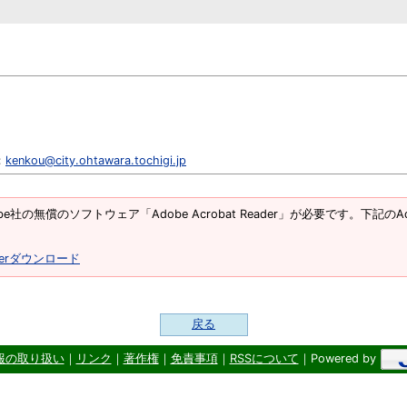
：
kenkou@city.ohtawara.tochigi.jp
e社の無償のソフトウェア「Adobe Acrobat Reader」が必要です。下記のAd
eaderダウンロード
戻る
報の取り扱い
｜
リンク
｜
著作権
｜
免責事項
｜
RSSについて
｜Powered by