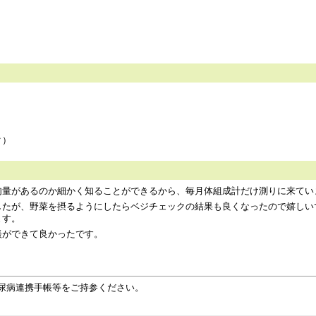
定）
ェック）
肉量があるのか細かく知ることができるから、毎月体組成計だけ測りに来てい
したが、野菜を摂るようにしたらベジチェックの結果も良くなったので嬉しい
ます。
家族の健診結果も相談ができて良かったです。
尿病連携手帳等をご持参ください。