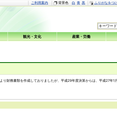
ご利用案内
背景色
白
青
黒
ふりがなをつ
観光・文化
産業・労働
より財務書類を作成しておりましたが、平成29年度決算からは、平成27年