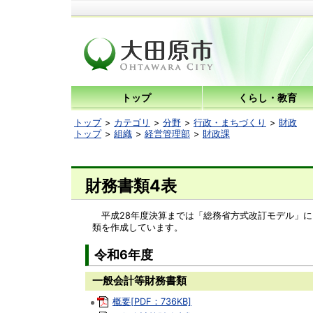
トップ
くらし・教育
トップ
カテゴリ
分野
行政・まちづくり
財政
トップ
組織
経営管理部
財政課
財務書類4表
平成28年度決算までは「総務省方式改訂モデル」に
類を作成しています。
令和6年度
一般会計等財務書類
概要[PDF：736KB]