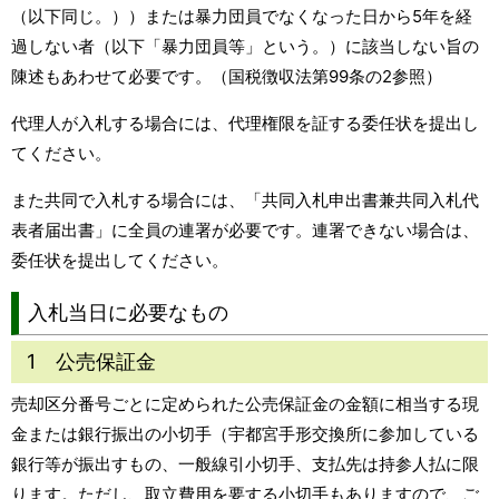
（以下同じ。））または暴力団員でなくなった日から5年を経
過しない者（以下「暴力団員等」という。）に該当しない旨の
陳述もあわせて必要です。（国税徴収法第99条の2参照）
代理人が入札する場合には、代理権限を証する委任状を提出し
てください。
また共同で入札する場合には、「共同入札申出書兼共同入札代
表者届出書」に全員の連署が必要です。連署できない場合は、
委任状を提出してください。
入札当日に必要なもの
1 公売保証金
売却区分番号ごとに定められた公売保証金の金額に相当する現
金または銀行振出の小切手（宇都宮手形交換所に参加している
銀行等が振出すもの、一般線引小切手、支払先は持参人払に限
ります。ただし、取立費用を要する小切手もありますので、ご