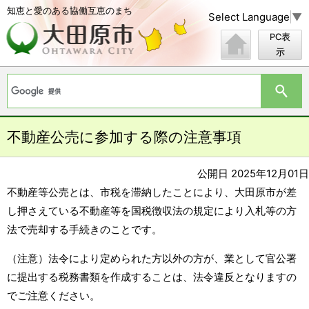
知恵と愛のある協働互恵のまち
Select Language
▼
PC表
示
不動産公売に参加する際の注意事項
公開日 2025年12月01日
不動産等公売とは、市税を滞納したことにより、大田原市が差
し押さえている不動産等を国税徴収法の規定により入札等の方
法で売却する手続きのことです。
（注意）法令により定められた方以外の方が、業として官公署
に提出する税務書類を作成することは、法令違反となりますの
でご注意ください。