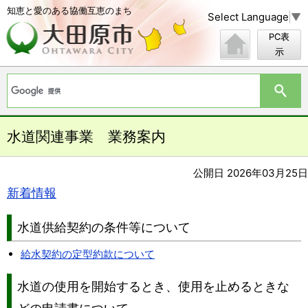
知恵と愛のある協働互恵のまち
Select Language
▼
PC表
示
水道関連事業 業務案内
公開日 2026年03月25日
新着情報
水道供給契約の条件等について
給水契約の定型約款について
水道の使用を開始するとき、使用を止めるときな