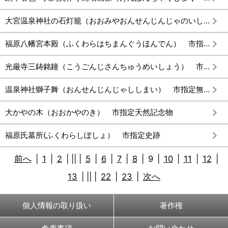
大宮温泉神社の石灯籠（おおみやおんせんじんじゃのいしどうろう） 市指定有形文化財（建造物）
福原八幡宮本殿（ふくわらはちまんぐうほんでん） 市指定有形文化財(建造物)
光厳寺三鋳銘鐘（こうごんじさんちゅうめいしょう） 市指定有形文化財(工芸品)
温泉神社獅子舞（おんせんじんじゃししまい） 市指定無形民俗文化財
大かやの木（おおかやのき） 市指定天然記念物
福原氏墓所(ふくわらしぼしょ） 市指定史跡
前へ
|
1
|
2
|
||
|
5
|
6
|
7
|
8
|
9
|
10
|
11
|
12
|
13
|
||
|
22
|
23
|
次へ
個人情報の取り扱い
著作権