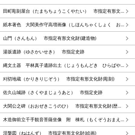
田町彫刻屋台（たまちちょうこくやたい） 市指定有形文化財(彫刻)
紙本著色 大関美作守高増画像（しほんちゃくしょく おおぜきみまさかのかみたかますがぞう） 市指定有形文化財(絵画)
山門（さんもん） 市指定有形文化財(建造物)
湯坂遺跡（ゆさかいせき） 市指定史跡
縄文土器 平林真子遺跡出土（じょうもんどき ひらばやしまごいせきしゅつど） 市指定有形文化財(考古資料)
刈切地蔵（かりきりじぞう） 市指定有形文化財(彫刻)
佐久山城跡（さくやまじょうあと） 市指定史跡
大関公之碑（おおぜきこうのひ） 市指定有形文化財(歴史資料)
木造御前立千手観音菩薩坐像 附 棟札（もくぞうおまえだちせんじゅかんのんぼさつざぞう つけたり むなふだ） 市指定有形文化財(彫刻)
涅槃図（ねはんず） 市指定有形文化財(絵画)