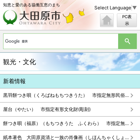
知恵と愛のある協働互恵のまち
Select Language
▼
PC表
示
観光・文化
黒羽餅つき唄（くろばねもちつきうた） 市指定無形民俗文化財
屋台（やたい） 市指定有形文化財(彫刻)
餅つき唄（福原）（もちつきうた ふくわら） 市指定無形民俗文化財
紙本著色 大田原資清と一族の肖像画（しほんちゃくしょく おおたわらすけきよといちぞくのしょうぞうが） 市指定有形文化財(歴史資料)