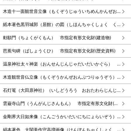
木造十一面観世音立像（もくぞうじゅういちめんかんぜおんりゅうぞう） 市指定有形文化財(彫刻)
紙本著色黒羽城郭（居館）の図（しほんちゃくしょく くろばねじょうかくきょかんのず） 市指定有形文化財(歴史資料)
勅額門（ちょくがくもん） 市指定有形文化財(建造物)
芭蕉句碑（ばしょうくひ） 市指定有形文化財(歴史資料)
温泉神社太々神楽（おんせんじんじゃだいだいかぐら） 市指定無形民俗文化財
木造観世音仏立像（もくぞうかんぜおんぶつりゅうぞう） 市指定有形文化財(彫刻)
石灯篭（大田原神社）（いしどうろう おおたわらじんじゃ） 市指定有形文化財(建造物)
雲巌寺山門（うんがんじさんもん） 市指定有形文化財(建造物)
金剛界大日如来像（こんごうかいだいにちにょらいぞう） 市指定有形文化財(彫刻)
絹本著色 大関美作守高増画像（けんぽんちゃくしょく おおぜきみまさかのかみたかますがぞう） 市指定有形文化財(絵画)