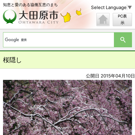
知恵と愛のある協働互恵のまち
Select Language
▼
PC表
示
桜隠し
公開日 2015年04月10日