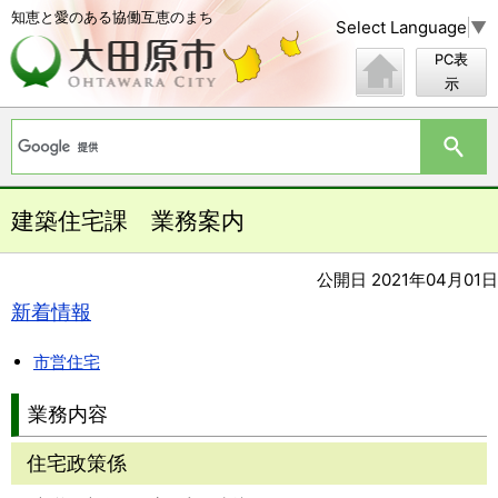
知恵と愛のある協働互恵のまち
Select Language
▼
PC表
示
建築住宅課 業務案内
公開日 2021年04月01日
新着情報
市営住宅
業務内容
住宅政策係