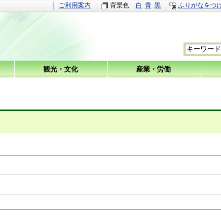
ご利用案内
背景色
白
青
黒
ふりがなをつ
観光・文化
産業・労働