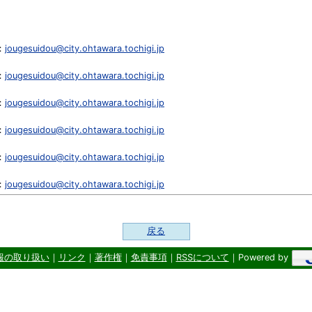
：
jougesuidou@city.ohtawara.tochigi.jp
：
jougesuidou@city.ohtawara.tochigi.jp
：
jougesuidou@city.ohtawara.tochigi.jp
：
jougesuidou@city.ohtawara.tochigi.jp
：
jougesuidou@city.ohtawara.tochigi.jp
：
jougesuidou@city.ohtawara.tochigi.jp
戻る
報の取り扱い
｜
リンク
｜
著作権
｜
免責事項
｜
RSSについて
｜Powered by