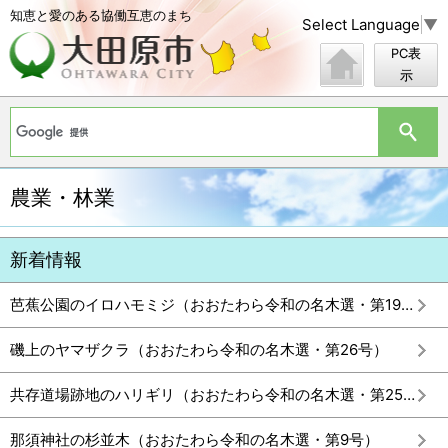
知恵と愛のある協働互恵のまち
Select Language
▼
PC表
示
農業・林業
芭蕉公園のイロハモミジ（おおたわら令和の名木選・第19号）
磯上のヤマザクラ（おおたわら令和の名木選・第26号）
共存道場跡地のハリギリ（おおたわら令和の名木選・第25号）
那須神社の杉並木（おおたわら令和の名木選・第9号）