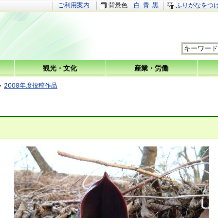
ご利用案内
背景色
白
青
黒
ふりがなをつ
観光・文化
産業・労働
2008年度投稿作品