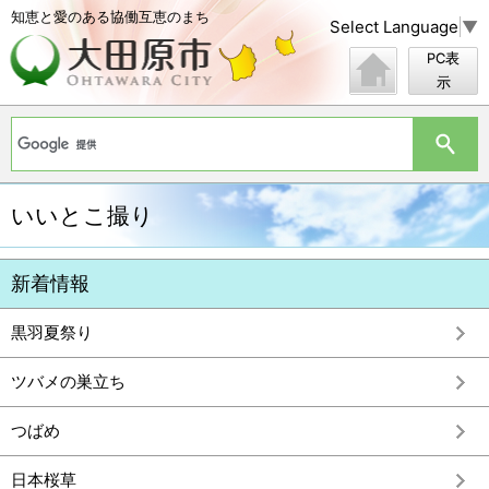
知恵と愛のある協働互恵のまち
Select Language
▼
PC表
示
いいとこ撮り
黒羽夏祭り
ツバメの巣立ち
つばめ
日本桜草