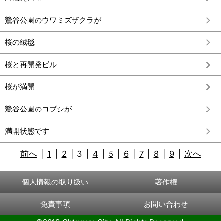
鶯谷公園のウワミズザクラが
桜の絨毯
桜と再開発ビル
桜が満開
鶯谷公園のコブシが
満開状態です
前へ
|
1
|
2
|
3
|
4
|
5
|
6
|
7
|
8
|
9
|
次へ
個人情報の取り扱い
著作権
免責事項
お問い合わせ