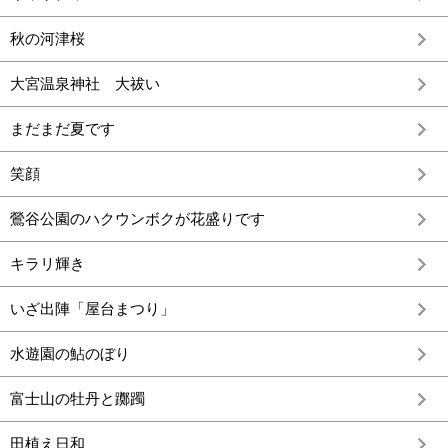
秋の河津桜
大宮温泉神社 大祓い
まだまだ夏です
笑顔
鶯谷公園のハクウンボクが花盛りです
キラリ輝き
いざ出陣「屋台まつり」
水遊園の鮎のぼり
富士山の牡丹と躑躅
田植え日和