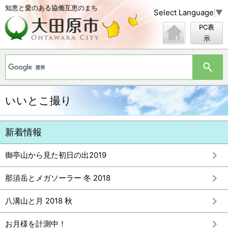
知恵と愛のある協働互恵のまち
Select Language
▼
PC表
示
いいとこ撮り
御亭山から見た初日の出2019
那須岳とメガソーラー 冬 2018
八溝山と月 2018 秋
お月様を計測中！