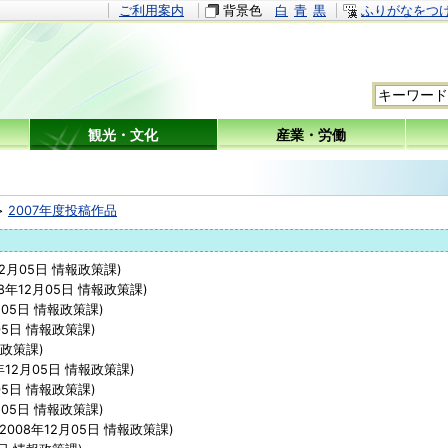
ご利用案内
背景色
白
青
黒
ふりがなをつ
観光・文化
産業・労働
2007年度投稿作品
12月05日
情報政策課
)
08年12月05日
情報政策課
)
月05日
情報政策課
)
05日
情報政策課
)
政策課
)
年12月05日
情報政策課
)
05日
情報政策課
)
月05日
情報政策課
)
2008年12月05日
情報政策課
)