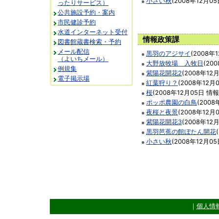
小さい秋
(
2008年12月05
ったりサービス）
公共施設予約・案内
市民健診予約
水道インターネット受付
情報政策課
図書館蔵書検索・予約
メール配信
黒羽のアジサイ
(
2008年
（よいちメール）
大野放牧場 入牧日
(
20
例規集
紫陽花開花2
(
2008年12
電子掲示場
紅葉狩り？
(
2008年12月
桜
(
2008年12月05日
情報
ポッポ農園の白鳥
(
2008
夜桜と夜景
(
2008年12月
紫陽花開花3
(
2008年12
黒羽芭蕉の館ぼたん開花
(
小さい秋
(
2008年12月05
｜
個人情