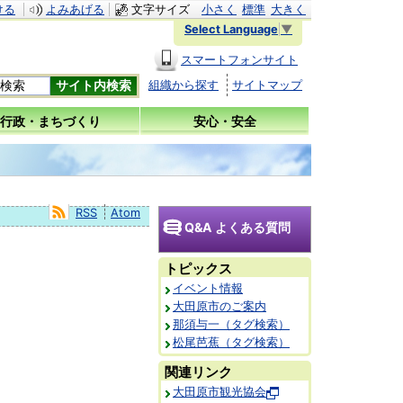
ける
よみあげる
文字サイズ
小さく
標準
大きく
Select Language
▼
スマートフォンサイト
組織から探す
サイトマップ
行政・まちづくり
安心・安全
RSS
Atom
Q&A よくある質問
トピックス
イベント情報
大田原市のご案内
那須与一（タグ検索）
松尾芭蕉（タグ検索）
関連リンク
大田原市観光協会