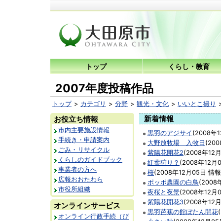
トップ
くらし・教育
2007年度投稿作品
トップ
カテゴリ
分野
観光・文化
いいとこ撮り
新着情報
お役立ち情報
市内主要施設情報
黒羽のアジサイ
(
2008年
手続き・申請案内
大野放牧場 入牧日
(
20
ごみ・リサイクル
紫陽花開花2
(
2008年12
くらしのガイドブック
紅葉狩り？
(
2008年12月
事業者の方へ
桜
(
2008年12月05日
情報
広報おおたわら
ポッポ農園の白鳥
(
2008
市役所組織
夜桜と夜景
(
2008年12月
紫陽花開花3
(
2008年12
オンラインサービス
黒羽芭蕉の館ぼたん開花
(
オンライン行政手続（ぴ