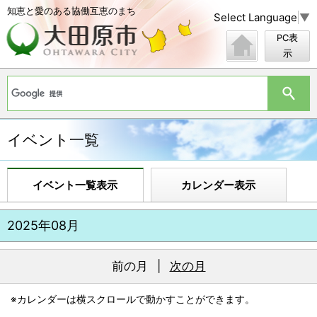
知恵と愛のある協働互恵のまち
Select Language
▼
PC表
示
イベント一覧
イベント一覧表示
カレンダー表示
2025年08月
前の月
|
次の月
※カレンダーは横スクロールで動かすことができます。