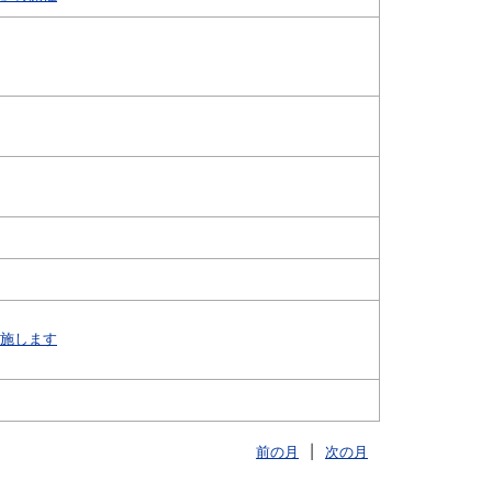
施します
前の月
|
次の月