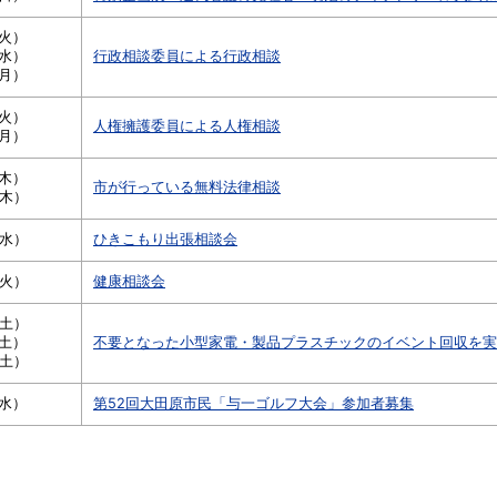
（火）
（水）
行政相談委員による行政相談
（月）
（火）
人権擁護委員による人権相談
（月）
（木）
市が行っている無料法律相談
（木）
（水）
ひきこもり出張相談会
（火）
健康相談会
（土）
（土）
不要となった小型家電・製品プラスチックのイベント回収を実
（土）
（水）
第52回大田原市民「与一ゴルフ大会」参加者募集