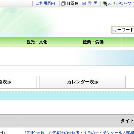
ご利用案内
背景色
白
青
黒
ふりがなをつ
観光・文化
産業・労働
覧表示
カレンダー表示
タイ
（日）
特別企画展「近代看護の先駆者・明治のナイチンゲール大関和