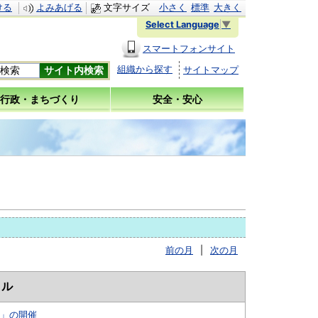
ける
よみあげる
文字サイズ
小さく
標準
大きく
Select Language
▼
スマートフォンサイト
組織から探す
サイトマップ
行政・まちづくり
安全・安心
前の月
|
次の月
トル
」の開催