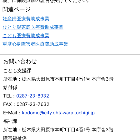
欄」に保険点数の証明を受けてください。
関連ページ
妊産婦医療費助成事業
ひとり親家庭医療費助成事業
こども医療費助成事業
重度心身障害者医療費助成事業
お問い合わせ
こども支援課
所在地：
栃木県大田原市本町1丁目4番1号 本庁舎3階
給付係
TEL：
0287-23-8932
FAX：
0287-23-7632
E-Mail：
kodomo@city.ohtawara.tochigi.jp
福祉課
所在地：
栃木県大田原市本町1丁目4番1号 本庁舎3階
障害福祉係